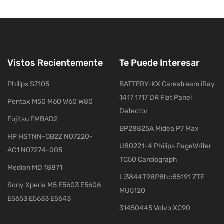
Vistos Recientemente
Te Puede Interesar
Philips S7105
BATTERY-KX Carestream iRay
1417 1717 DR Flat Panel
Pentax M50 M60 W60 W80
Detector
Fujitsu FMBAD2
BP28825A Midea P7 Max
HP HSTNN-OB2Z N07220-
U80221-4 Philips PageWriter
AC1 N07274-005
TC50 Cardiograph
Medion MD 18871
Li3844T98P8hc85191 ZTE
Sony Xperia M5 E5603 E5606
MU5120
E5653 E5633 E5643
31450445 Volvo XC90