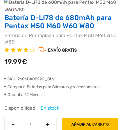
Batería D-LI78 de 680mAh para
Pentax M50 M60 W60 W80
Batería de Reemplazo para Pentax M50 M60 W60
W80
19.99€
SKU: 2606BA0622C_Oth
Categoría:Baterías para Cámaras y Videocámaras
Garantía:12 Meses
Disponibilidad:
En stock
-
-
+
+
AÑADIR AL CARRITO