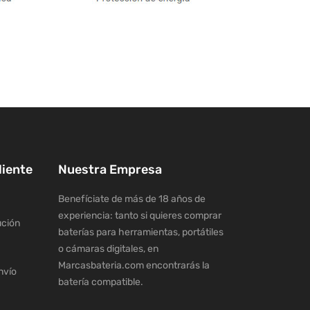
liente
Nuestra Empresa
Benefíciate de más de 18 años de
experiencia: tanto si quieres comprar
ución
baterías para herramientas, portátiles
o cámaras digitales, en
Marcasbateria.com encontrarás la
nvío
batería compatible.