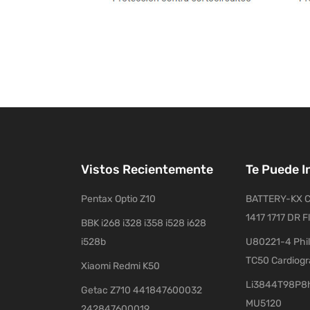
Vistos Recientemente
Te Puede I
Pentax Optio Z10
BATTERY-KX C
1417 1717 DR F
BBK i268 i328 i358 i528 i628
i528b
U80221-4 Phil
TC50 Cardiog
Xiaomi Redmi K50
Li3844T98P8h
Getac Z710 441847600032
MU5120
242847600019