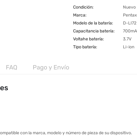
Condición:
Nuevo
Marca:
Pentax
Modelo de la batería:
D-LI72
Capacitancia batería:
700mA
Voltahe batería:
3.7V
Tipo batería:
Li-ion
FAQ
Pago y Envío
les
ompatible con la marca, modelo y número de pieza de su dispositivo.