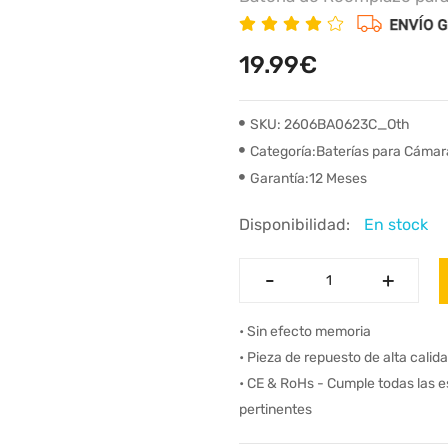
19.99€
SKU: 2606BA0623C_Oth
Categoría:Baterías para Cáma
Garantía:12 Meses
Disponibilidad:
En stock
-
-
+
+
• Sin efecto memoria
• Pieza de repuesto de alta calid
• CE & RoHs - Cumple todas las 
pertinentes