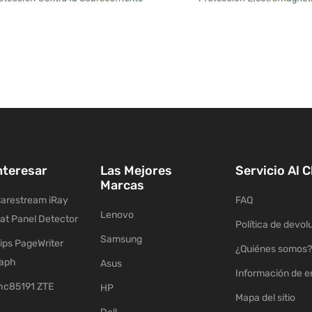
nteresar
Las Mejores
Servicio Al C
Marcas
arestream iRay
FAQ
Lenovo
lat Panel Detector
Política de devol
Samsung
ips PageWriter
¿Quiénes somos?
raph
Asus
Información de e
c85191 ZTE
HP
Mapa del sitio