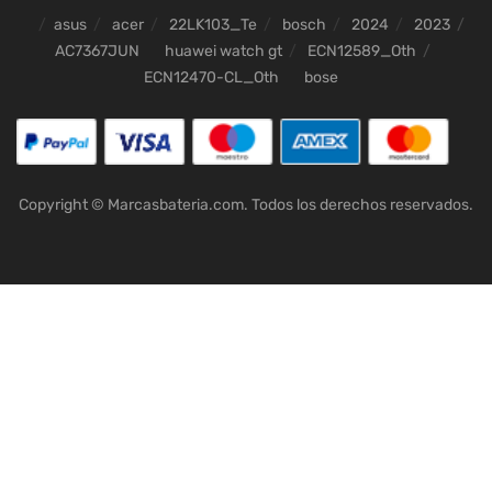
asus
acer
22LK103_Te
bosch
2024
2023
AC7367JUN
huawei watch gt
ECN12589_Oth
ECN12470-CL_Oth
bose
Copyright © Marcasbateria.com. Todos los derechos reservados.