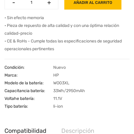
-
-
+
+
AÑADIR AL CARRITO
• Sin efecto memoria
• Pieza de repuesto de alta calidad y con una óptima relación
calidad-precio
• CE & RoHs - Cumple todas las especificaciones de seguridad
operacionales pertinentes
Condición:
Nuevo
Marca:
HP
Modelo de la batería:
WO03XL
Capacitancia batería:
33Wh/2950mAh
Voltahe batería:
11.1V
Tipo batería:
li-ion
Compatibilidad
Descripción