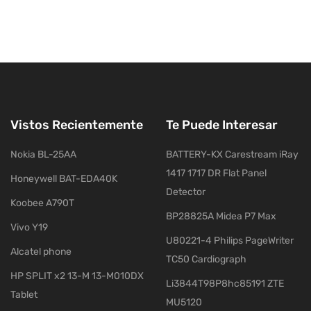
Vistos Recientemente
Te Puede Interesar
Nokia BL-25AA
BATTERY-KX Carestream iRay
1417 1717 DR Flat Panel
Honeywell BAT-EDA40K
Detector
Koobee A790T
BP28825A Midea P7 Max
Vivo Y19
U80221-4 Philips PageWriter
Alcatel phone
TC50 Cardiograph
HP SPLIT x2 13-M 13-M010DX
Li3844T98P8hc85191 ZTE
Tablet
MU5120