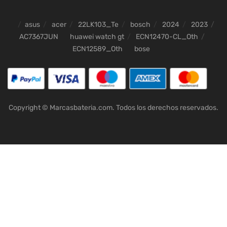
asus
acer
22LK103_Te
bosch
2024
2023
AC7367JUN
huawei watch gt
ECN12470-CL_Oth
ECN12589_Oth
bose
Copyright © Marcasbateria.com. Todos los derechos reservados.