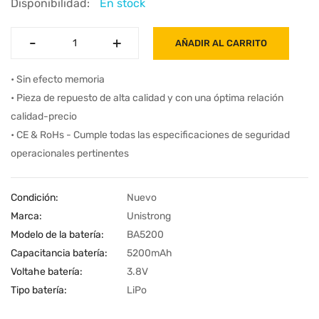
Disponibilidad:
En stock
-
-
+
+
AÑADIR AL CARRITO
• Sin efecto memoria
• Pieza de repuesto de alta calidad y con una óptima relación
calidad-precio
• CE & RoHs - Cumple todas las especificaciones de seguridad
operacionales pertinentes
Condición:
Nuevo
Marca:
Unistrong
Modelo de la batería:
BA5200
Capacitancia batería:
5200mAh
Voltahe batería:
3.8V
Tipo batería:
LiPo