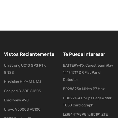
Vistos Recientemente
Te Puede Interesar
Unistrong UC10 GPS RTK
BATTERY-KX Carestream iRay
GNSS
1417 1717 DR Flat Panel
Detector
Hikvision HIKMA1 N1A1
BP28825A Midea P7 Max
Coolpad 8150D 8150S
U80221-4 Philips PageWriter
Blackview A90
TC50 Cardiograph
Urovo V5000S V5100
Li3844T98P8hc85191 ZTE