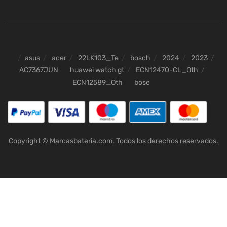
asus
acer
22LK103_Te
bosch
2024
2023
AC7367JUN
huawei watch gt
ECN12470-CL_Oth
ECN12589_Oth
bose
Copyright © Marcasbateria.com. Todos los derechos reservados.