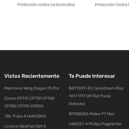
Vistos Recientemente
Te Puede Interesar
Mechrevo Wing Dragon 15 Pro
BATTERY-KX Carestream iRay
1417 1717 DR Flat Panel
Canon CP710 CP730 CP760
Detector
CP780 CP790 CP800
BP28825A Midea P7 Max
JBL Pulse 4 IAA033NA
U80221-4 Philips PageWriter
Lenovo IdeaPad Slim 5