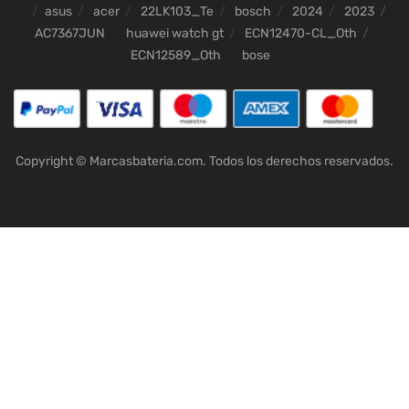
asus
acer
22LK103_Te
bosch
2024
2023
AC7367JUN
huawei watch gt
ECN12470-CL_Oth
ECN12589_Oth
bose
Copyright © Marcasbateria.com. Todos los derechos reservados.