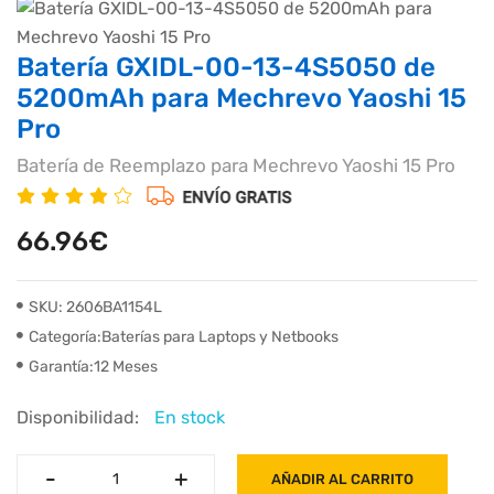
Batería GXIDL-00-13-4S5050 de
5200mAh para Mechrevo Yaoshi 15
Pro
Batería de Reemplazo para Mechrevo Yaoshi 15 Pro
66.96€
SKU: 2606BA1154L
Categoría:Baterías para Laptops y Netbooks
Garantía:12 Meses
Disponibilidad:
En stock
-
-
+
+
AÑADIR AL CARRITO