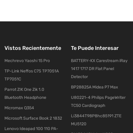
Vistos Recientemente
Te Puede Interesar
Mechrevo Yaoshi 15 Pro
BATTERY-KX Carestream iRay
1417 1717 DR Flat Panel
TP-Link Neffos C7S TP7051A
Detector
TP7051C
BP28825A Midea P7 Max
Parrot ZIK One Zik 1.0
Bluetooth Headphone
U80221-4 Philips PageWriter
TC50 Cardiograph
Micromax Q354
Li3844T98P8hc85191 ZTE
Microsoft Surface Book 2 1832
MU5120
Lenovo Ideapad 100 110 PA-