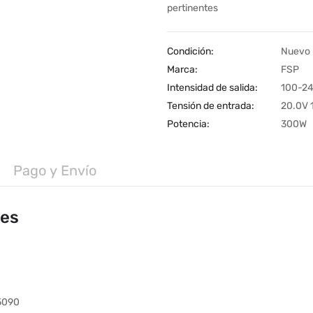
pertinentes
Condición:
Nuevo
Marca:
FSP
Intensidad de salida:
100-24
Tensión de entrada:
20.0V 
Potencia:
300W
Pago y Envío
les
5090