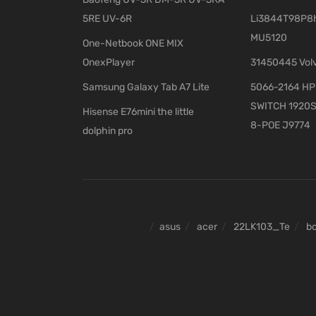
5RE UV-6R
Li3844T98P8h
MU5120
One-Netbook ONE MIX
OnexPlayer
31450445 Vol
Samsung Galaxy Tab A7 Lite
5066-2164 HP 
SWITCH 1920S
Hisense E76mini the little
8-POE J9774
dolphin pro
asus
acer
22LK103_Te
b