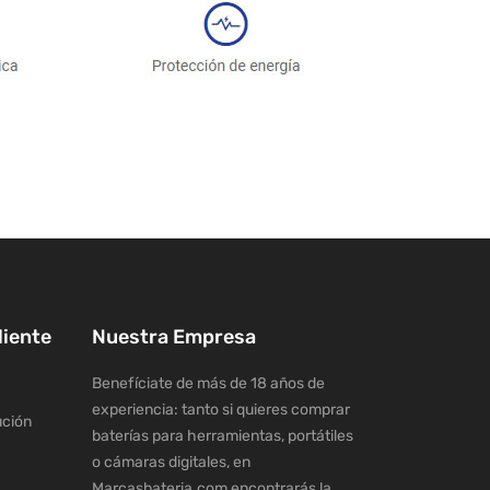
liente
Nuestra Empresa
Benefíciate de más de 18 años de
experiencia: tanto si quieres comprar
ución
baterías para herramientas, portátiles
o cámaras digitales, en
Marcasbateria.com encontrarás la