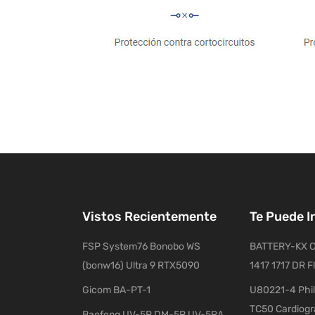
Vistos Recientemente
Te Puede I
FSP System76 Bonobo WS
BATTERY-KX C
(bonw16) Ultra 9 RTX5090
1417 1717 DR F
Gicom BA-PT-1
U80221-4 Phil
TC50 Cardiog
Baofeng UV-5R DM-5R UV-5RA