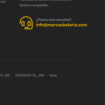
nvío
batería compatible.
¿Tienes una consulta?
info@marcasbateria.com
89_Oth
ECN12470-CL_Oth
bose