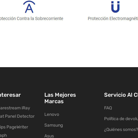
nteresar
Las Mejores
Servicio Al C
Marcas
arestream iRay
FAQ
Lenovo
lat Panel Detector
Política de devol
Samsung
ips PageWriter
¿Quiénes somos?
raph
Asus