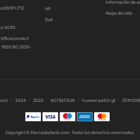
Información de e
c85191 ZTE
HP
Mapa del sitio
Dell
vo XC90
Officeconnect
 1820 8G 2530-
osch
2024
2023
AC7367JUN
huawei watch gt
ECN125
Copyright © Marcasbateria.com. Todos los derechos reservados.