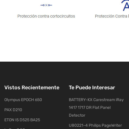
Vistos Recientemente
Te Puede Interesar
Olympus EPOCH 650
BATTERY-KX Carestream iRay
1417 1717 DR Flat Panel
PAX D210
Detector
ETON I5 D525 BA25
U80221-4 Philips PageWriter