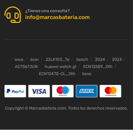
¿Tienes una consulta?
info@marcasbateria.com
asus
acer
22LK103_Te
bosch
2024
2023
AC7367JUN
huawei watch gt
ECN12589_Oth
ECN12470-CL_Oth
bose
Copyright © Marcasbateria.com. Todos los derechos reservados.