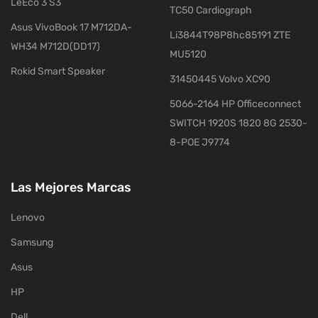
LeEco 3 S3
TC50 Cardiograph
Asus VivoBook 17 M712DA-
Li3844T98P8hc85191 ZTE
WH34 M712D(DD17)
MU5120
Rokid Smart Speaker
31450445 Volvo XC90
5066-2164 HP Officeconnect
SWITCH 1920S 1820 8G 2530-
8-POE J9774
Las Mejores Marcas
Lenovo
Samsung
Asus
HP
Dell