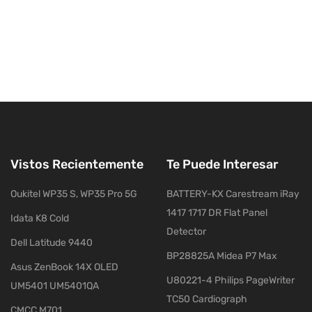
Vistos Recientemente
Te Puede Interesar
Oukitel WP35 S, WP35 Pro 5G
BATTERY-KX Carestream iRay
1417 1717 DR Flat Panel
Idata K8 Cold
Detector
Dell Latitude 9440
BP28825A Midea P7 Max
Asus ZenBook 14X OLED
U80221-4 Philips PageWriter
UM5401 UM5401QA
TC50 Cardiograph
CMCC M701