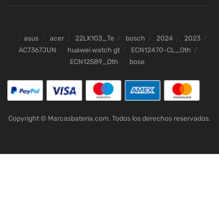
asus
acer
22LK103_Te
bosch
2024
2023
AC7367JUN
huawei watch gt
ECN12470-CL_Oth
ECN12589_Oth
bose
Copyright © Marcasbateria.com. Todos los derechos reservados.