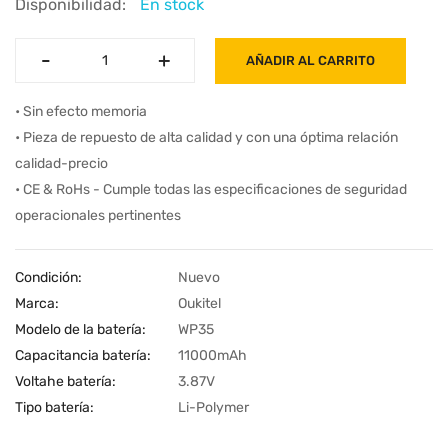
Disponibilidad:
En stock
-
-
+
+
AÑADIR AL CARRITO
• Sin efecto memoria
• Pieza de repuesto de alta calidad y con una óptima relación
calidad-precio
• CE & RoHs - Cumple todas las especificaciones de seguridad
operacionales pertinentes
Condición:
Nuevo
Marca:
Oukitel
Modelo de la batería:
WP35
Capacitancia batería:
11000mAh
Voltahe batería:
3.87V
Tipo batería:
Li-Polymer