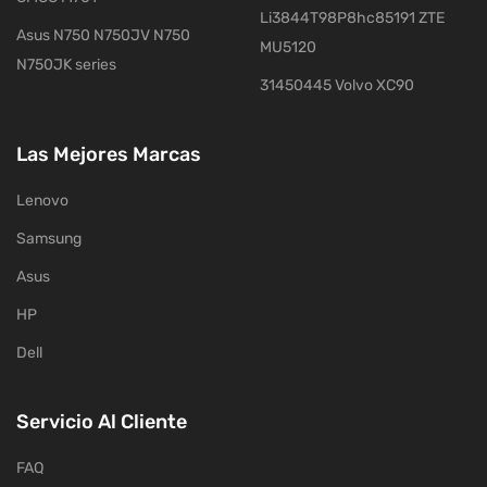
Li3844T98P8hc85191 ZTE
Asus N750 N750JV N750
MU5120
N750JK series
31450445 Volvo XC90
Las Mejores Marcas
Lenovo
Samsung
Asus
HP
Dell
Servicio Al Cliente
FAQ