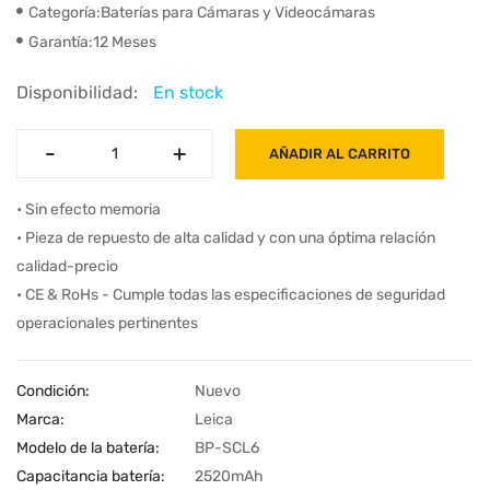
Categoría:Baterías para Cámaras y Videocámaras
Garantía:12 Meses
Disponibilidad:
En stock
-
-
+
+
AÑADIR AL CARRITO
• Sin efecto memoria
• Pieza de repuesto de alta calidad y con una óptima relación
calidad-precio
• CE & RoHs - Cumple todas las especificaciones de seguridad
operacionales pertinentes
Condición:
Nuevo
Marca:
Leica
Modelo de la batería:
BP-SCL6
Capacitancia batería:
2520mAh