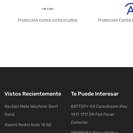
Vistos Recientemente
Te Puede Interesar
Rayban Meta Wayfarer Gen1
BATTERY-KX Carestream iRay
Gen2
1417 1717 DR Flat Panel
Detector
Xiaomi Redmi Note 15 5G
BP28825A Midea P7 Max