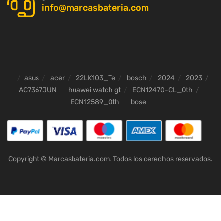
info@marcasbateria.com
asus
acer
22LK103_Te
bosch
2024
2023
AC7367JUN
huawei watch gt
ECN12470-CL_Oth
ECN12589_Oth
bose
Copyright © Marcasbateria.com. Todos los derechos reservados.