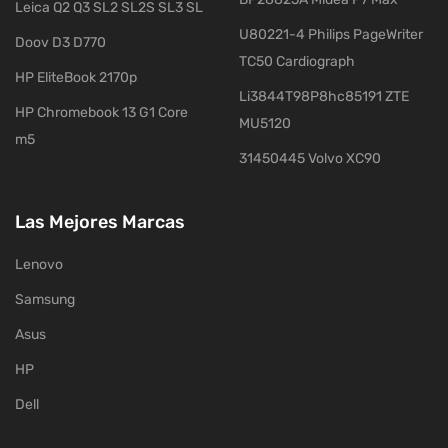
Leica Q2 Q3 SL2 SL2S SL3 SL
U80221-4 Philips PageWriter
Doov D3 D770
TC50 Cardiograph
HP EliteBook 2170p
Li3844T98P8hc85191 ZTE
HP Chromebook 13 G1 Core
MU5120
m5
31450445 Volvo XC90
Las Mejores Marcas
Lenovo
Samsung
Asus
HP
Dell