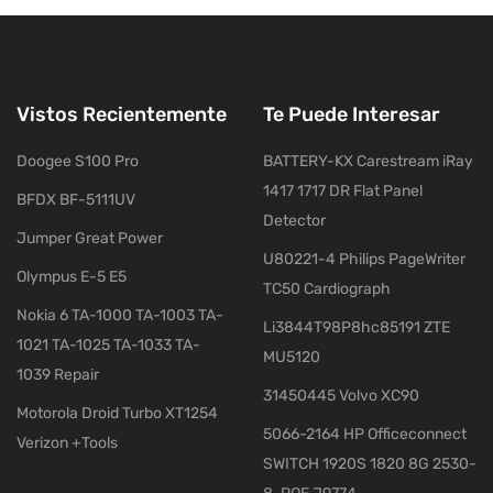
Vistos Recientemente
Te Puede Interesar
Doogee S100 Pro
BATTERY-KX Carestream iRay
1417 1717 DR Flat Panel
BFDX BF-5111UV
Detector
Jumper Great Power
U80221-4 Philips PageWriter
Olympus E-5 E5
TC50 Cardiograph
Nokia 6 TA-1000 TA-1003 TA-
Li3844T98P8hc85191 ZTE
1021 TA-1025 TA-1033 TA-
MU5120
1039 Repair
31450445 Volvo XC90
Motorola Droid Turbo XT1254
5066-2164 HP Officeconnect
Verizon +Tools
SWITCH 1920S 1820 8G 2530-