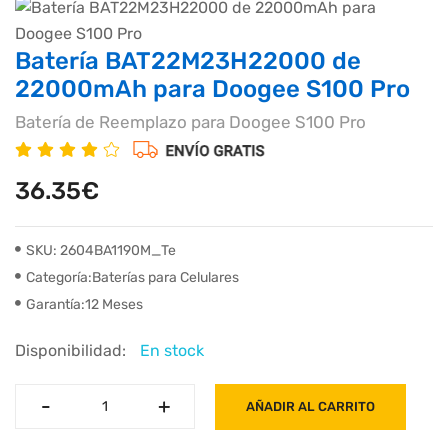
Batería BAT22M23H22000 de
22000mAh para Doogee S100 Pro
Batería de Reemplazo para Doogee S100 Pro
36.35€
SKU: 2604BA1190M_Te
Categoría:Baterías para Celulares
Garantía:12 Meses
Disponibilidad:
En stock
-
-
+
+
AÑADIR AL CARRITO