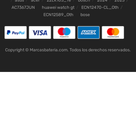
asus
acer
22LK103_Te
bosch
2024
2023
AC7367JUN
huawei watch gt
ECN12470-CL_Oth
ECN12589_Oth
bose
Copyright © Marcasbateria.com. Todos los derechos reservados.