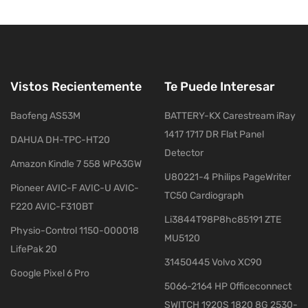
Vistos Recientemente
Te Puede Interesar
Baofeng AS53M
BATTERY-KX Carestream iRay
1417 1717 DR Flat Panel
DAHUA DH-TPC-HT20
Detector
Amazon Kindle 7 558 WP63GW
U80221-4 Philips PageWriter
Pioneer AVIC-F AVIC-U AVIC-
TC50 Cardiograph
F220 AVIC-F310BT
Li3844T98P8hc85191 ZTE
Physio-Control 1150-000018
MU5120
LifePak 20
31450445 Volvo XC90
Google Pixel 6 Pro
5066-2164 HP Officeconnect
SWITCH 1920S 1820 8G 2530-