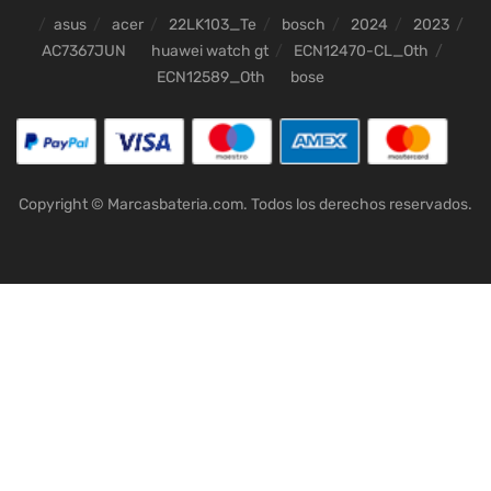
asus
acer
22LK103_Te
bosch
2024
2023
AC7367JUN
huawei watch gt
ECN12470-CL_Oth
ECN12589_Oth
bose
Copyright © Marcasbateria.com. Todos los derechos reservados.