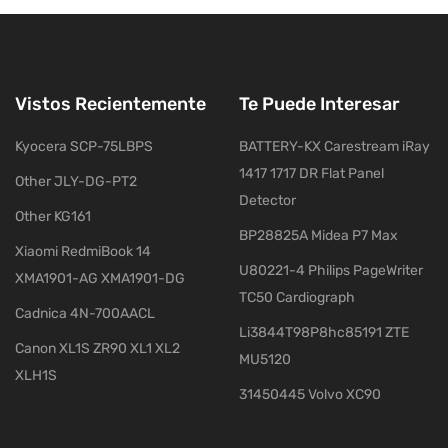
Vistos Recientemente
Te Puede Interesar
Kyocera SCP-75LBPS
BATTERY-KX Carestream iRay
1417 1717 DR Flat Panel
Other JLY-DG-PT2
Detector
Other KG161
BP28825A Midea P7 Max
Xiaomi RedmiBook 14
U80221-4 Philips PageWriter
XMA1901-AG XMA1901-DG
TC50 Cardiograph
Cadnica 4N-700AACL
Li3844T98P8hc85191 ZTE
Canon XL1S ZR90 XL1 XL2
MU5120
XLH1S
31450445 Volvo XC90