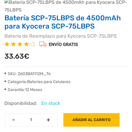
Batería SCP-75LBPS de 4500mAh
para Kyocera SCP-75LBPS
Batería de Reemplazo para Kyocera SCP-75LBPS
33.63€
SKU: 2603BA1112M_Te
Categoría:Baterías para Celulares
Garantía:12 Meses
Disponibilidad:
En stock
-
-
+
+
AÑADIR AL CARRITO