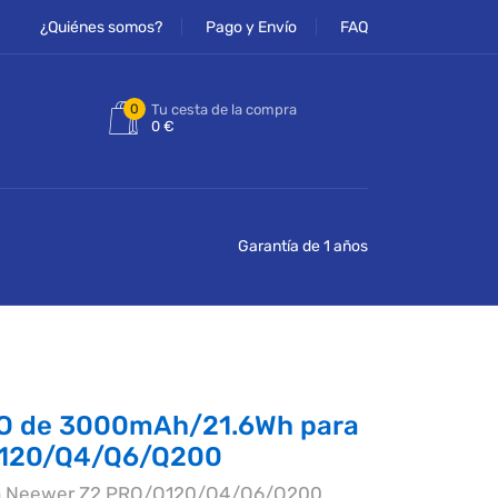
¿Quiénes somos?
Pago y Envío
FAQ
0
Tu cesta de la compra
0 €
Garantía de 1 años
RO de 3000mAh/21.6Wh para
Q120/Q4/Q6/Q200
ra Neewer Z2 PRO/Q120/Q4/Q6/Q200