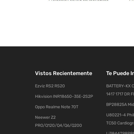
Vistos Recientemente
Te Puede I
Ezviz RS2 RS20
BATTERY-KX C
1417 1717 DR F
Hikvision INR18650-35E-2S2P
BP28825A Mid
Oppo Realme Note 70T
U80221-4 Phil
Neewer Z2
TC50 Cardiog
PRO/Q120/Q4/Q6/Q200
Li3844T98P8h