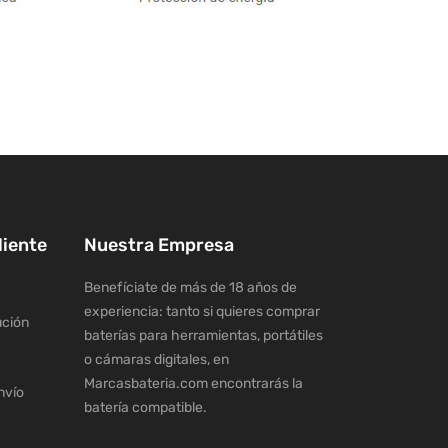
liente
Nuestra Empresa
Benefíciate de más de 18 años de
experiencia: tanto si quieres comprar
ución
baterías para herramientas, portátiles
o cámaras digitales, en
Marcasbateria.com encontrarás la
nvío
batería compatible.