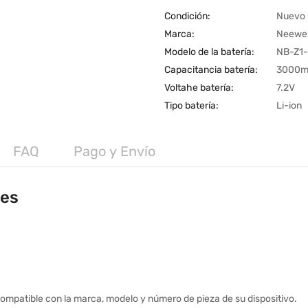
Condición:
Nuevo
Marca:
Neewe
Modelo de la batería:
NB-Z1
Capacitancia batería:
3000m
Voltahe batería:
7.2V
Tipo batería:
Li-ion
FAQ
Pago y Envío
les
ompatible con la marca, modelo y número de pieza de su dispositivo.