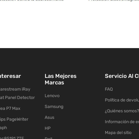
nteresar
Las Mejores
Servicio Al C
Marcas
arestream iRay
FAQ
Lenovo
lat Panel Detector
Política de devol
Samsung
ea P7 Max
¿Quiénes somos?
Asus
ips PageWriter
Información de e
raph
HP
Mapa del sitio
c85191 ZTE