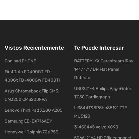
Vistos Recientemente
Te Puede Interesar
Coolpad PHONE
BATTERY-KX Carestream iRay
1417 1717 DR Flat Panel
FirstData FD400GT FD-
Detector
400Gt FD-400GW FD400TI
U80221-4 Philips PageWriter
Asus Chromebook Flip CM3
TC50 Cardiograph
CM3200 CM3200FVA
Li3844T98P8hc85191 ZTE
Lenovo ThinkPad X280 A285
MU5120
Samsung EB-BX716ABY
31450445 Volvo XC90
Honeywell Dolphin 70e 75E
5066-2164 HP Officeconnect