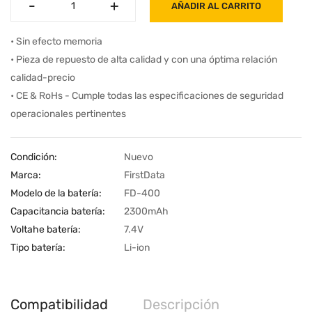
-
-
+
+
AÑADIR AL CARRITO
• Sin efecto memoria
• Pieza de repuesto de alta calidad y con una óptima relación
calidad-precio
• CE & RoHs - Cumple todas las especificaciones de seguridad
operacionales pertinentes
Condición:
Nuevo
Marca:
FirstData
Modelo de la batería:
FD-400
Capacitancia batería:
2300mAh
Voltahe batería:
7.4V
Tipo batería:
Li-ion
Compatibilidad
Descripción