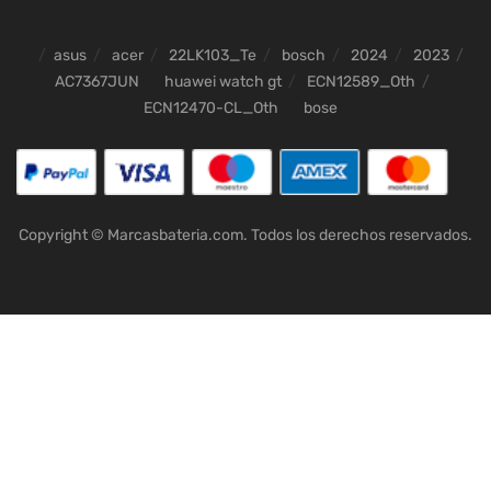
asus
acer
22LK103_Te
bosch
2024
2023
AC7367JUN
huawei watch gt
ECN12589_Oth
ECN12470-CL_Oth
bose
Copyright © Marcasbateria.com. Todos los derechos reservados.