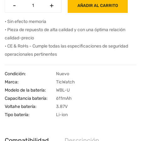
-
-
+
+
AÑADIR AL CARRITO
• Sin efecto memoria
• Pieza de repuesto de alta calidad y con una óptima relación
calidad-precio
• CE & RoHs - Cumple todas las especificaciones de seguridad
operacionales pertinentes
Condición:
Nuevo
Marca:
TicWatch
Modelo de la batería:
WBL-U
Capacitancia batería:
611mAh
Voltahe batería:
3.87V
Tipo batería:
Li-ion
Compatibilidad
Descripción