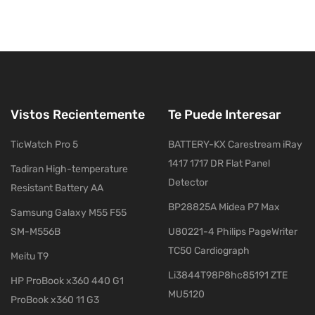
Vistos Recientemente
Te Puede Interesar
TicWatch Pro 5
BATTERY-KX Carestream iRay
1417 1717 DR Flat Panel
Tadiran High-temperature
Detector
Resistant Battery AA
BP28825A Midea P7 Max
Samsung Galaxy M55 F55
SM-M556B
U80221-4 Philips PageWriter
TC50 Cardiograph
Meitu T9
Li3844T98P8hc85191 ZTE
HP ProBook x360 440 G1
MU5120
ProBook x360 11 G3