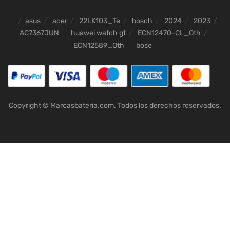
asus
acer
22LK103_Te
bosch
2024
2023
AC7367JUN
huawei watch gt
ECN12470-CL_Oth
ECN12589_Oth
bose
Copyright © Marcasbateria.com. Todos los derechos reservados.