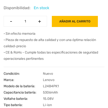
Disponibilidad:
En stock
-
-
+
+
AÑADIR AL CARRITO
• Sin efecto memoria
• Pieza de repuesto de alta calidad y con una óptima relación
calidad-precio
• CE & RoHs - Cumple todas las especificaciones de seguridad
operacionales pertinentes
Condición:
Nuevo
Marca:
Lenovo
Modelo de la batería:
L24B4PK1
Capacitancia batería:
5306mAh
Voltahe batería:
15.08V
Tipo batería:
Li-ion