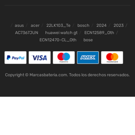
asus
acer
22LK103_Te
bosch
2024
2023
AC7367JUN
huawei watch gt
ECN12589_Oth
ECN12470-CL_Oth
bose
Copyright © Marcasbateria.com. Todos los derechos reservados.