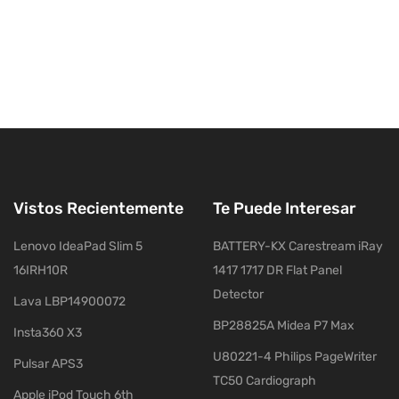
Vistos Recientemente
Te Puede Interesar
Lenovo IdeaPad Slim 5
BATTERY-KX Carestream iRay
16IRH10R
1417 1717 DR Flat Panel
Detector
Lava LBP14900072
BP28825A Midea P7 Max
Insta360 X3
U80221-4 Philips PageWriter
Pulsar APS3
TC50 Cardiograph
Apple iPod Touch 6th