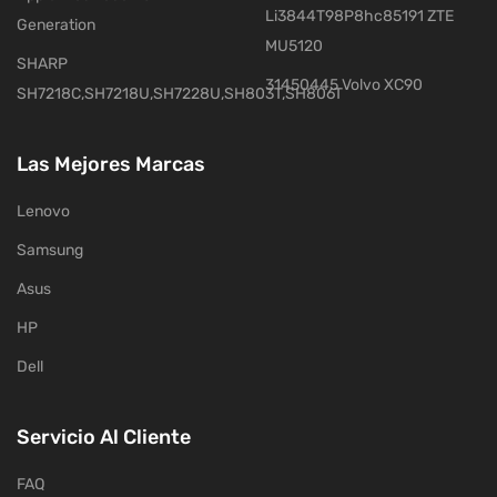
Li3844T98P8hc85191 ZTE
Generation
MU5120
SHARP
31450445 Volvo XC90
SH7218C,SH7218U,SH7228U,SH803T,SH806T
Las Mejores Marcas
Lenovo
Samsung
Asus
HP
Dell
Servicio Al Cliente
FAQ