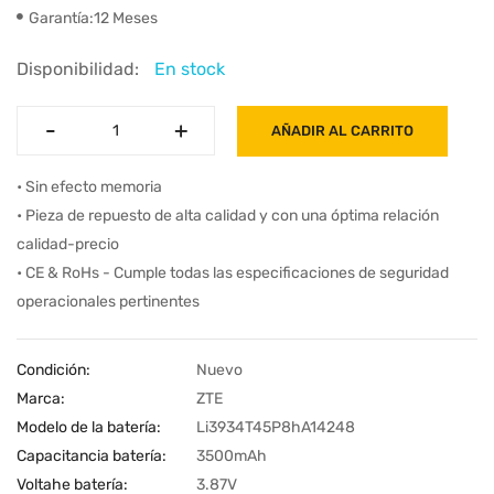
Garantía:12 Meses
Disponibilidad:
En stock
-
-
+
+
AÑADIR AL CARRITO
• Sin efecto memoria
• Pieza de repuesto de alta calidad y con una óptima relación
calidad-precio
• CE & RoHs - Cumple todas las especificaciones de seguridad
operacionales pertinentes
Condición:
Nuevo
Marca:
ZTE
Modelo de la batería:
Li3934T45P8hA14248
Capacitancia batería:
3500mAh
Voltahe batería:
3.87V