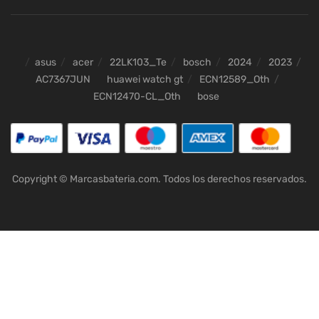
asus
acer
22LK103_Te
bosch
2024
2023
AC7367JUN
huawei watch gt
ECN12589_Oth
ECN12470-CL_Oth
bose
Copyright © Marcasbateria.com. Todos los derechos reservados.