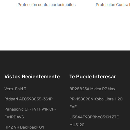
Vistos Recientemente
Te Puede Interesar
Vertu Fold 3
BP28825A Midea P7 Max
Rtdpart AEC598855-3S1P
PR-158098N Kobo Libra H2O
EVE
Panasonic CF-FV1 FV1R CF-
FV1RDAVS
Li3844T98P8hc85191 ZTE
MU5120
HP Z VR Backpack G1