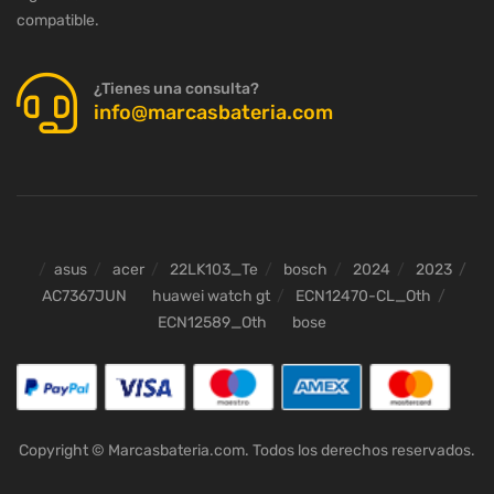
compatible.
¿Tienes una consulta?
info@marcasbateria.com
asus
acer
22LK103_Te
bosch
2024
2023
AC7367JUN
huawei watch gt
ECN12470-CL_Oth
ECN12589_Oth
bose
Copyright © Marcasbateria.com. Todos los derechos reservados.