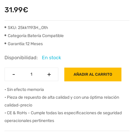
31.99€
SKU: 25kk1193H_Oth
Categoría:Batería Compatible
Garantía:12 Meses
Disponibilidad:
En stock
-
-
+
+
AÑADIR AL CARRITO
• Sin efecto memoria
• Pieza de repuesto de alta calidad y con una óptima relación
calidad-precio
• CE & RoHs - Cumple todas las especificaciones de seguridad
operacionales pertinentes