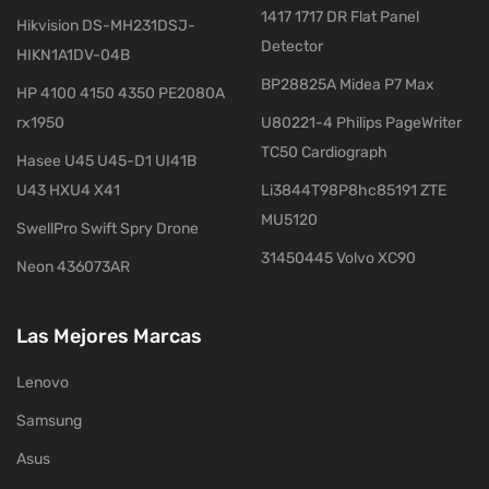
1417 1717 DR Flat Panel
Hikvision DS-MH231DSJ-
Detector
HIKN1A1DV-04B
BP28825A Midea P7 Max
HP 4100 4150 4350 PE2080A
rx1950
U80221-4 Philips PageWriter
TC50 Cardiograph
Hasee U45 U45-D1 UI41B
U43 HXU4 X41
Li3844T98P8hc85191 ZTE
MU5120
SwellPro Swift Spry Drone
31450445 Volvo XC90
Neon 436073AR
Las Mejores Marcas
Lenovo
Samsung
Asus