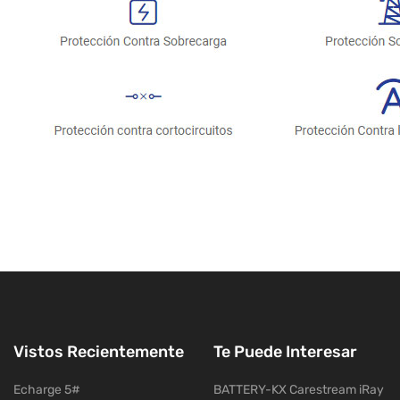
Vistos Recientemente
Te Puede Interesar
Echarge 5#
BATTERY-KX Carestream iRay