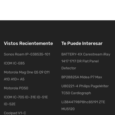
Vistos Recientemente
Te Puede Interesar
Sonos Roam IP-038535-101
BATTERY-KX Carestream iRay
1417 1717 DR Flat Panel
ICOM IC-E85
Detector
Motorola Mag One Q5 Q9 Q11
BP28825A Midea P7 Max
A1D A1D+ A5
U80221-4 Philips PageWriter
Motorola PD50
TC50 Cardiograph
ICOM IC-705 ID-31E ID-51E
Li3844T98P8hc85191 ZTE
ID-52E
MU5120
Coolpad V1-C