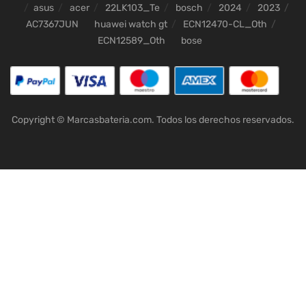
asus
acer
22LK103_Te
bosch
2024
2023
AC7367JUN
huawei watch gt
ECN12470-CL_Oth
ECN12589_Oth
bose
Copyright © Marcasbateria.com. Todos los derechos reservados.