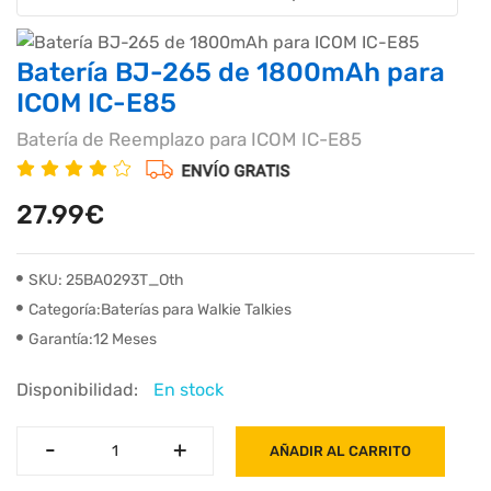
Batería BJ-265 de 1800mAh para
ICOM IC-E85
Batería de Reemplazo para ICOM IC-E85
27.99€
SKU: 25BA0293T_Oth
Categoría:Baterías para Walkie Talkies
Garantía:12 Meses
Disponibilidad:
En stock
-
-
+
+
AÑADIR AL CARRITO