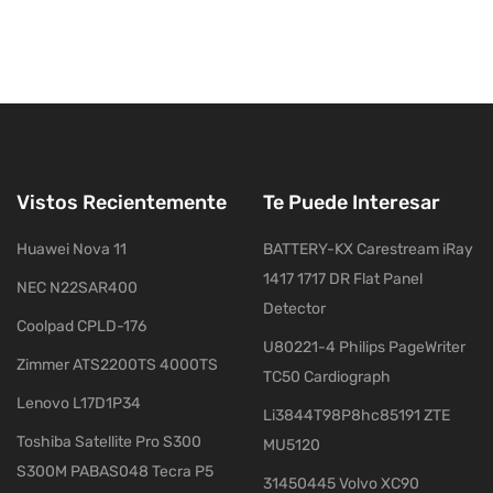
Vistos Recientemente
Te Puede Interesar
Huawei Nova 11
BATTERY-KX Carestream iRay
1417 1717 DR Flat Panel
NEC N22SAR400
Detector
Coolpad CPLD-176
U80221-4 Philips PageWriter
Zimmer ATS2200TS 4000TS
TC50 Cardiograph
Lenovo L17D1P34
Li3844T98P8hc85191 ZTE
Toshiba Satellite Pro S300
MU5120
S300M PABAS048 Tecra P5
31450445 Volvo XC90