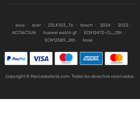
asus
acer
22LK103_Te
bosch
2024
2023
AC7367JUN
huawei watch gt
ECN12470-CL_Oth
ECN12589_Oth
bose
Copyright © Marcasbateria.com. Todos los derechos reservados.