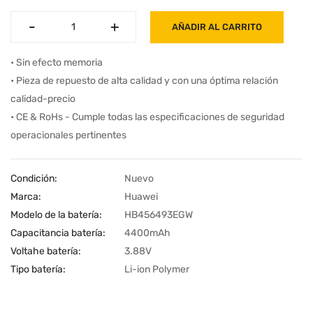
-
-
+
+
AÑADIR AL CARRITO
• Sin efecto memoria
• Pieza de repuesto de alta calidad y con una óptima relación
calidad-precio
• CE & RoHs - Cumple todas las especificaciones de seguridad
operacionales pertinentes
Condición:
Nuevo
Marca:
Huawei
Modelo de la batería:
HB456493EGW
Capacitancia batería:
4400mAh
Voltahe batería:
3.88V
Tipo batería:
Li-ion Polymer