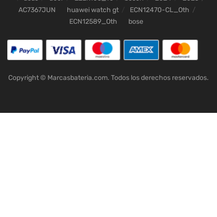
AC7367JUN
huawei watch gt
ECN12470-CL_Oth
ECN12589_Oth
bose
Copyright © Marcasbateria.com. Todos los derechos reservados.