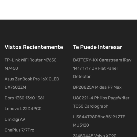
Vistos Recientemente
Te Puede Interesar
TP-Link WiFi Router M7650
BATTERY-KX Carestream iRay
M7450
1417 1717 DR Flat Panel
Detector
Asus ZenBook Pro 16X OLED
UX7602ZM
BP28825A Midea P7 Max
Doro 1350 1360 1361
U80221-4 Philips PageWriter
TC50 Cardiograph
Lenovo L22D4PC0
Li3844T98P8hc85191 ZTE
Umidigi A9
MU5120
OnePlus 7/7Pro
31450445 Volvo XC90