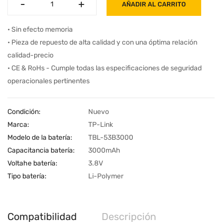
-
-
+
+
AÑADIR AL CARRITO
• Sin efecto memoria
• Pieza de repuesto de alta calidad y con una óptima relación
calidad-precio
• CE & RoHs - Cumple todas las especificaciones de seguridad
operacionales pertinentes
Condición:
Nuevo
Marca:
TP-Link
Modelo de la batería:
TBL-53B3000
Capacitancia batería:
3000mAh
Voltahe batería:
3.8V
Tipo batería:
Li-Polymer
Compatibilidad
Descripción