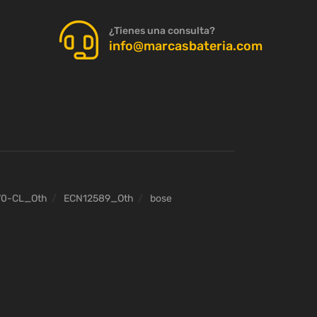
¿Tienes una consulta?
info@marcasbateria.com
70-CL_Oth
ECN12589_Oth
bose