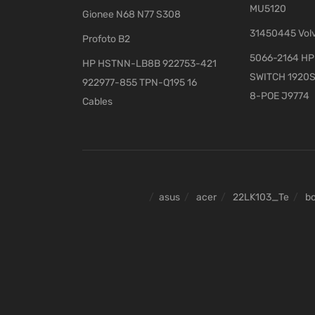
MU5120
Gionee N68 N77 S308
31450445 Vol
Profoto B2
5066-2164 HP 
HP HSTNN-LB8B 922753-421
SWITCH 1920S
922977-855 TPN-Q195 16
8-POE J9774
Cables
asus
acer
22LK103_Te
b