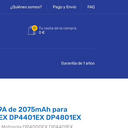
¿Quiénes somos?
Pago y Envío
FAQ
0
Tu cesta de la compra
0 €
Garantía de 1 años
9A de 2075mAh para
0EX DP4401EX DP4801EX
ra Motorola DP4000EX DP4401EX