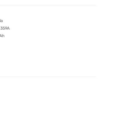
la
359A
Ah