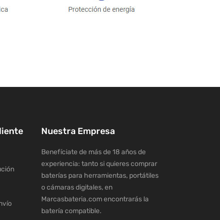
liente
Nuestra Empresa
Benefíciate de más de 18 años de
experiencia: tanto si quieres comprar
ución
baterías para herramientas, portátiles
o cámaras digitales, en
Marcasbateria.com encontrarás la
nvío
batería compatible.