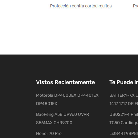
Vistos Recientemente
Te Puede I
Motorola DP4000EX DP4401EX
BATTERY-KX C
DP4801EX
1417 1717 DR F
BaoFeng A58 UV960 UV9R
U80221-4 Phil
S56MAX CHR9700
TC50 Cardiog
Honor 70 Pro
Li3844T98P8h