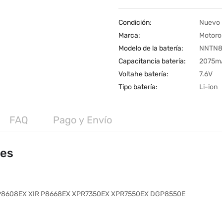
Condición:
Nuevo
Marca:
Motoro
Modelo de la batería:
NNTN8
Capacitancia batería:
2075m
Voltahe batería:
7.6V
Tipo batería:
Li-ion
FAQ
Pago y Envío
les
 P8608EX XIR P8668EX XPR7350EX XPR7550EX DGP8550E