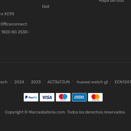
Mapa del sitio
Dell
vo XC90
Officeconnect
 1820 8G 2530-
osch
2024
2023
AC7367JUN
huawei watch gt
ECN124
Copyright © Marcasbateria.com. Todos los derechos reservados.