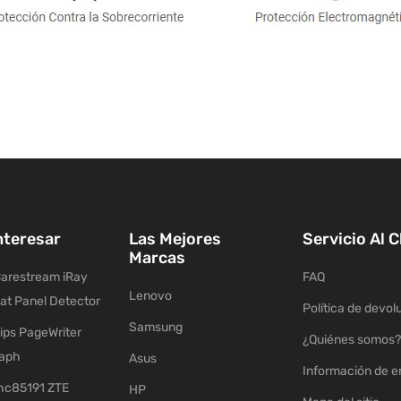
nteresar
Las Mejores
Servicio Al C
Marcas
arestream iRay
FAQ
Lenovo
lat Panel Detector
Política de devol
Samsung
ips PageWriter
¿Quiénes somos?
raph
Asus
Información de e
c85191 ZTE
HP