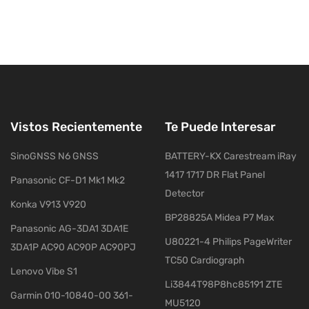
Vistos Recientemente
Te Puede Interesar
SinoGNSS N6 GNSS
BATTERY-KX Carestream iRay
1417 1717 DR Flat Panel
Panasonic CF-D1 Mk1 Mk2
Detector
Konka V913 V920
BP28825A Midea P7 Max
Panasonic AG-3DA1 3DA1E
U80221-4 Philips PageWriter
3DA1P AC90 AC90P AC90PJ
TC50 Cardiograph
Lenovo Vibe S1
Li3844T98P8hc85191 ZTE
Garmin 010-10840-00 361-
MU5120