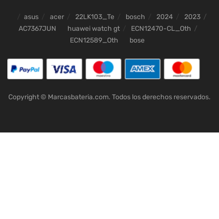
asus
acer
22LK103_Te
bosch
2024
2023
AC7367JUN
huawei watch gt
ECN12470-CL_Oth
ECN12589_Oth
bose
Copyright © Marcasbateria.com. Todos los derechos reservados.