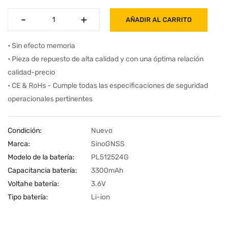
-
-
+
+
AÑADIR AL CARRITO
• Sin efecto memoria
• Pieza de repuesto de alta calidad y con una óptima relación
calidad-precio
• CE & RoHs - Cumple todas las especificaciones de seguridad
operacionales pertinentes
Condición:
Nuevo
Marca:
SinoGNSS
Modelo de la batería:
PL512524G
Capacitancia batería:
3300mAh
Voltahe batería:
3.6V
Tipo batería:
Li-ion