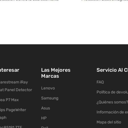
nteresar
Las Mejores
Servicio Al C
Marcas
arestream iRay
FAQ
Lenovo
lat Panel Detector
Política de devol
Samsung
ea P7 Max
¿Quiénes somos?
Asus
ips PageWriter
Información de e
raph
HP
Mapa del sitio
c85191 ZTE