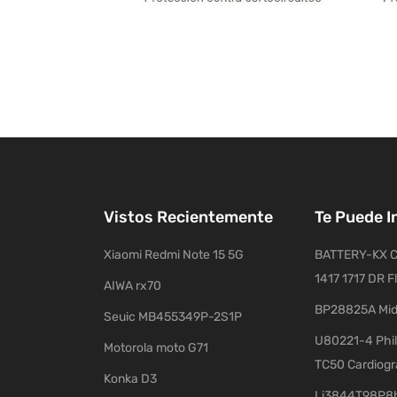
Vistos Recientemente
Te Puede I
Xiaomi Redmi Note 15 5G
BATTERY-KX C
1417 1717 DR F
AIWA rx70
BP28825A Mid
Seuic MB455349P-2S1P
U80221-4 Phil
Motorola moto G71
TC50 Cardiog
Konka D3
Li3844T98P8h