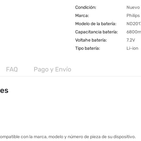
Condición:
Nuevo
Marca:
Philips
Modelo de la batería:
ND201
Capacitancia batería:
6800
Voltahe batería:
7.2V
Tipo batería:
Li-ion
FAQ
Pago y Envío
les
ompatible con la marca, modelo y número de pieza de su dispositivo.