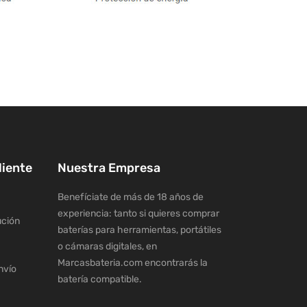
liente
Nuestra Empresa
Benefíciate de más de 18 años de
experiencia: tanto si quieres comprar
ución
baterías para herramientas, portátiles
o cámaras digitales, en
Marcasbateria.com encontrarás la
nvío
batería compatible.