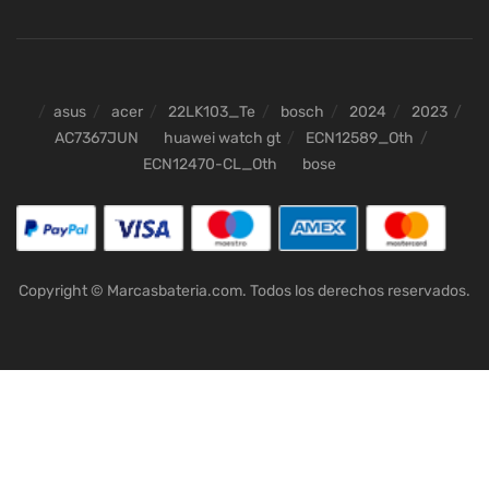
asus
acer
22LK103_Te
bosch
2024
2023
AC7367JUN
huawei watch gt
ECN12589_Oth
ECN12470-CL_Oth
bose
Copyright © Marcasbateria.com. Todos los derechos reservados.