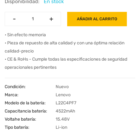
Disponibilidad:
En stock
-
-
+
+
AÑADIR AL CARRITO
• Sin efecto memoria
• Pieza de repuesto de alta calidad y con una óptima relación
calidad-precio
• CE & RoHs - Cumple todas las especificaciones de seguridad
operacionales pertinentes
Condición:
Nuevo
Marca:
Lenovo
Modelo de la batería:
L22C4PF7
Capacitancia batería:
4522mAh
Voltahe batería:
15.48V
Tipo batería:
Li-ion