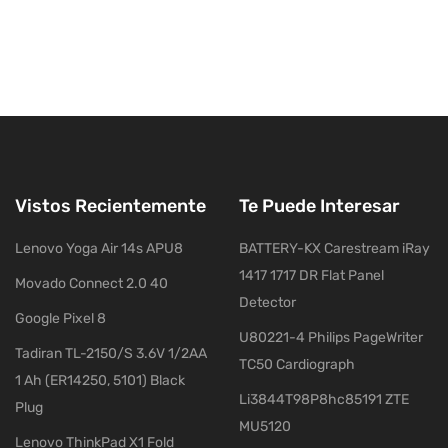
Vistos Recientemente
Te Puede Interesar
Lenovo Yoga Air 14s APU8
BATTERY-KX Carestream iRay
1417 1717 DR Flat Panel
Movado Connect 2.0 40
Detector
Google Pixel 8
U80221-4 Philips PageWriter
Tadiran TL-2150/S 3.6V 1/2AA
TC50 Cardiograph
1 Ah (ER14250, 5101) Black
Li3844T98P8hc85191 ZTE
Plug
MU5120
Lenovo ThinkPad X1 Fold