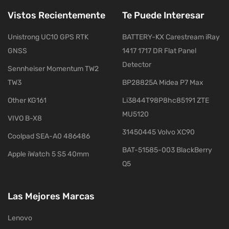
Vistos Recientemente
Te Puede Interesar
Unistrong UC10 GPS RTK
BATTERY-KX Carestream iRay
GNSS
1417 1717 DR Flat Panel
Detector
Sennheiser Momentum TW2
TW3
BP28825A Midea P7 Max
Other KG161
Li3844T98P8hc85191 ZTE
MU5120
VIVO B-X8
31450445 Volvo XC90
Coolpad SEA-A0 486486
BAT-51585-003 BlackBerry
Apple iWatch 5 S5 40mm
Q5
Las Mejores Marcas
Lenovo