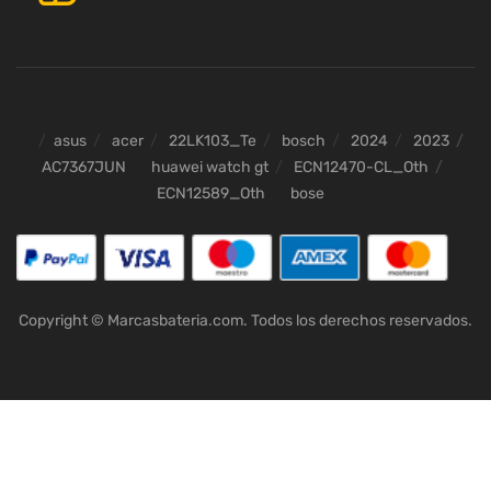
asus
acer
22LK103_Te
bosch
2024
2023
AC7367JUN
huawei watch gt
ECN12470-CL_Oth
ECN12589_Oth
bose
Copyright © Marcasbateria.com. Todos los derechos reservados.