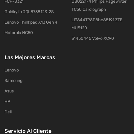
FCP-8321
U80221-4 Philips PageWriter
TC50 Cardiograph
Goldkylin JQL8738123-2S
Li3844T98P8hc85191 ZTE
Lenovo Thinkpad X13 Gen 4
MU5120
Motorola NC50
31450445 Volvo XC90
Las Mejores Marcas
Lenovo
Samsung
Asus
HP
Dell
Servicio Al Cliente