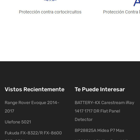
Vistos Recientemente
Te Puede Interesar
Range Rover Evoque 2014-
BATTERY-KX Carestream iRay
2017
1417 1717 DR Flat Panel
Detector
Ulefone 5021
BP28825A Midea P7 Max
Fukuda FX-8322/R FX-8600