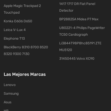
1417 1717 DR Flat Panel
Apple Magic Trackpad 2
Detector
Touchpad
BP28825A Midea P7 Max
Konka D606 D650
U80221-4 Philips PageWriter
Leica V-Lux 4
TC50 Cardiograph
Elephone T13
Li3844T98P8hc85191 ZTE
BlackBerry 8310 8700 8520
MU5120
8320 9300 7130
31450445 Volvo XC90
Las Mejores Marcas
Lenovo
Samsung
Asus
HP