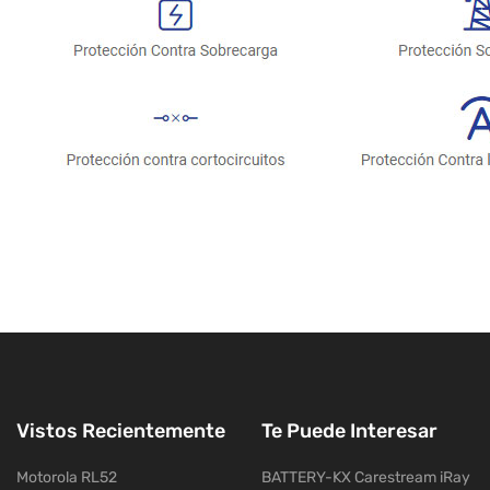
Vistos Recientemente
Te Puede Interesar
Motorola RL52
BATTERY-KX Carestream iRay