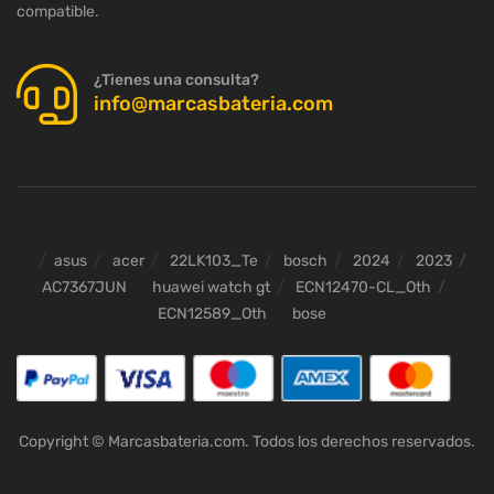
compatible.
¿Tienes una consulta?
info@marcasbateria.com
asus
acer
22LK103_Te
bosch
2024
2023
AC7367JUN
huawei watch gt
ECN12470-CL_Oth
ECN12589_Oth
bose
Copyright © Marcasbateria.com. Todos los derechos reservados.