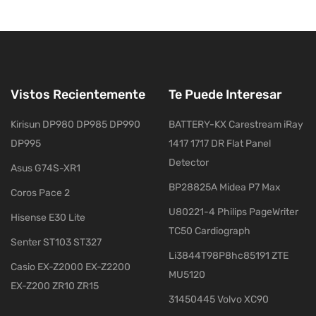
Vistos Recientemente
Te Puede Interesar
Kirisun DP980 DP985 DP990
BATTERY-KX Carestream iRay
DP995
1417 1717 DR Flat Panel
Detector
Asus G74S-XR1
BP28825A Midea P7 Max
Coros Pace 2
U80221-4 Philips PageWriter
Hisense E30 Lite
TC50 Cardiograph
Senter ST103 ST327
Li3844T98P8hc85191 ZTE
Casio EX-Z2000 EX-Z2200
MU5120
EX-Z200 ZR10 ZR15
31450445 Volvo XC90