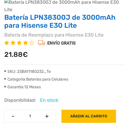
Batería LPN38300J de 3000mAh
para Hisense E30 Lite
Batería de Reemplazo para Hisense E30 Lite
21.88€
SKU: 23BA11180232_Te
Categoría:Baterías para Celulares
Garantía:12 Meses
Disponibilidad:
En stock
-
-
+
+
AÑADIR AL CARRITO