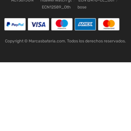
AC7367JUN
huawei watch gt
ECN12470-CL_Oth
ECN12589_Oth
bose
Copyright © Marcasbateria.com. Todos los derechos reservados.