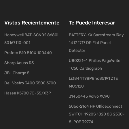
Vistos Recientemente
Te Puede Interesar
Honeywell BAT-SCN02 8680i
BATTERY-KX Carestream iRay
50167110-001
1417 1717 DR Flat Panel
Detector
Profoto B10 B10X 100440
U80221-4 Philips PageWriter
Sharp Aquos R3
TC50 Cardiograph
JBL Charge 5
Li3844T98P8hc85191 ZTE
Dell Vostro 3400 3500 3700
MU5120
Hasee K570C 7G-5S/X3P
31450445 Volvo XC90
5066-2164 HP Officeconnect
SWITCH 1920S 1820 8G 2530-
8-POE J9774