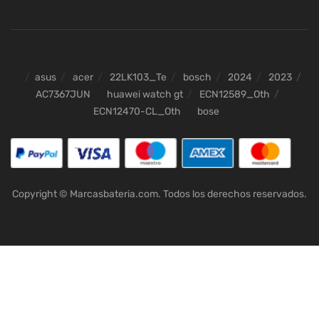
asus
acer
22LK103_Te
bosch
2024
2023
AC7367JUN
huawei watch gt
ECN12589_Oth
ECN12470-CL_Oth
bose
Copyright © Marcasbateria.com. Todos los derechos reservados.