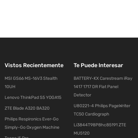
Vistos Recientemente
Te Puede Interesar
MSI GS66 MS-16V3 Stealth
BATTERY-KX Carestream iRay
10UH
1417 1717 DR Flat Panel
Detector
Lenovo ThinkPad S5 YOGA15
U80221-4 Philips PageWriter
ZTE Blade A320 BA320
TC50 Cardiograph
Philips Respironics Ever-Go
Li3844T98P8hc85191 ZTE
Simply-Go Oxygen Machine
MU5120