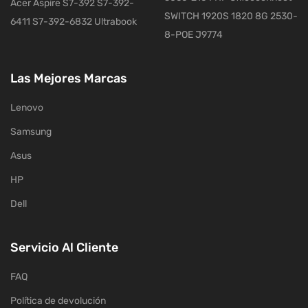
Acer Aspire S7-392 S7-392-
SWITCH 1920S 1820 8G 2530-
6411 S7-392-6832 Ultrabook
8-POE J9774
Las Mejores Marcas
Lenovo
Samsung
Asus
HP
Dell
Servicio Al Cliente
FAQ
Política de devolución