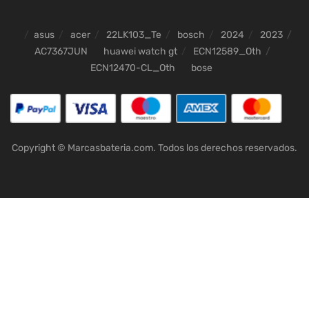
asus
acer
22LK103_Te
bosch
2024
2023
AC7367JUN
huawei watch gt
ECN12589_Oth
ECN12470-CL_Oth
bose
Copyright © Marcasbateria.com. Todos los derechos reservados.