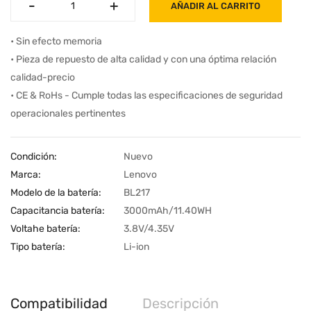
-
-
+
+
AÑADIR AL CARRITO
• Sin efecto memoria
• Pieza de repuesto de alta calidad y con una óptima relación
calidad-precio
• CE & RoHs - Cumple todas las especificaciones de seguridad
operacionales pertinentes
Condición:
Nuevo
Marca:
Lenovo
Modelo de la batería:
BL217
Capacitancia batería:
3000mAh/11.40WH
Voltahe batería:
3.8V/4.35V
Tipo batería:
Li-ion
Compatibilidad
Descripción