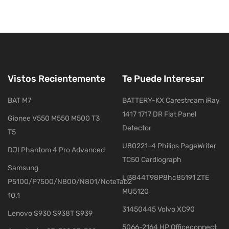
Vistos Recientemente
Te Puede Interesar
BAT M7
BATTERY-KX Carestream iRay
1417 1717 DR Flat Panel
Gionee V550 M550 M500 T3
Detector
T5
U80221-4 Philips PageWriter
DJI Phantom 4 Pro Advanced
TC50 Cardiograph
Samsung
Li3844T98P8hc85191 ZTE
P5100/P7500/N800/N801/NoteTab2
MU5120
10.1
31450445 Volvo XC90
Lenovo S930 S938T S939
5066-2164 HP Officeconnect