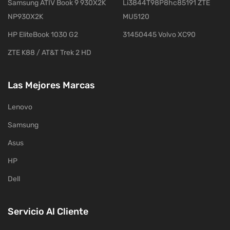
Samsung ATIV Book 9 930X2K
Li3844T98P8hc85191 ZTE
NP930X2K
MU5120
HP EliteBook 1030 G2
31450445 Volvo XC90
ZTE K88 / AT&T Trek 2 HD
Las Mejores Marcas
Lenovo
Samsung
Asus
HP
Dell
Servicio Al Cliente