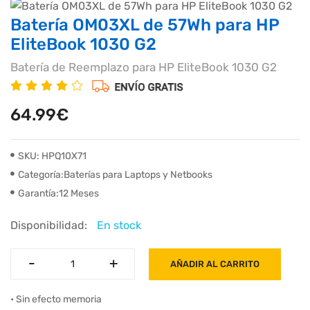
Batería OM03XL de 57Wh para HP
EliteBook 1030 G2
Batería de Reemplazo para HP EliteBook 1030 G2
64.99€
SKU: HPQ10X71
Categoría:Baterías para Laptops y Netbooks
Garantía:12 Meses
Disponibilidad:
En stock
-
-
+
+
AÑADIR AL CARRITO
• Sin efecto memoria