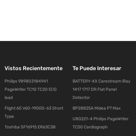
Vistos Recientemente
Te Puede Interesar
Philips 989803184941
BATTERY-KX Carestream iRay
PageWriter TC10 TC20 ECG
1417 1717 DR Flat Panel
lead
Detector
Flight 60 V60-19000-63 Short
BP28825A Midea P7 Max
Type
U80221-4 Philips PageWriter
Toshiba SF16915 ER63C38
TC50 Cardiograph