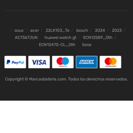
asus
acer
22LK103_Te
bosch
2024
2023
AC7367JUN
huawei watch gt
ECN12589_Oth
ECN12470-CL_Oth
bose
Copyright © Marcasbateria.com. Todos los derechos reservados.