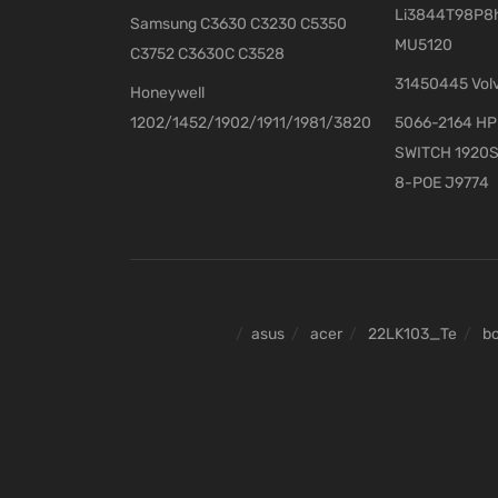
Li3844T98P8h
Samsung C3630 C3230 C5350
MU5120
C3752 C3630C C3528
31450445 Vol
Honeywell
1202/1452/1902/1911/1981/3820
5066-2164 HP 
SWITCH 1920S
8-POE J9774
asus
acer
22LK103_Te
b