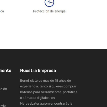
liente
Nuestra Empresa
Benefíciate de más de 18 años de
experiencia: tanto si quieres comprar
ución
baterías para herramientas, portátiles
o cámaras digitales, en
Marcasbateria.com encontrarás la
nvío