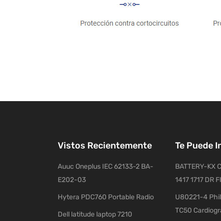
Vistos Recientemente
Te Puede I
Auuc Oneplus IEC 62133-2 BA-
BATTERY-KX C
E202-03
1417 1717 DR F
Hytera PDC760 Portable Radio
U80221-4 Phil
TC50 Cardiog
Dell latitude laptop 7210