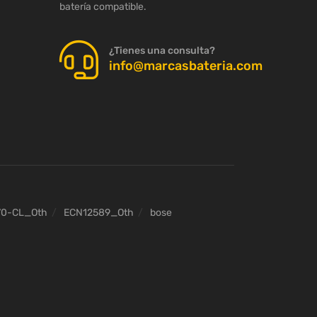
batería compatible.
¿Tienes una consulta?
info@marcasbateria.com
70-CL_Oth
ECN12589_Oth
bose