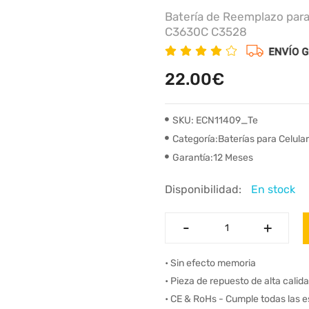
Batería de Reemplazo pa
C3630C C3528
22.00€
SKU: ECN11409_Te
Categoría:Baterías para Celula
Garantía:12 Meses
Disponibilidad:
En stock
-
-
+
+
• Sin efecto memoria
• Pieza de repuesto de alta calid
• CE & RoHs - Cumple todas las 