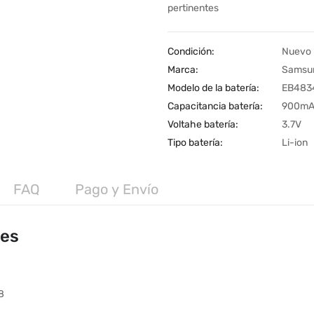
pertinentes
Condición:
Nuevo
Marca:
Samsu
Modelo de la batería:
EB483
Capacitancia batería:
900m
Voltahe batería:
3.7V
Tipo batería:
Li-ion
FAQ
Pago y Envío
les
8