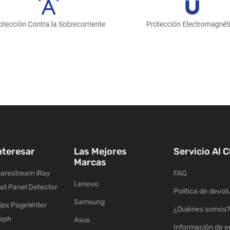
nteresar
Las Mejores
Servicio Al C
Marcas
arestream iRay
FAQ
Lenovo
lat Panel Detector
Política de devol
Samsung
ips PageWriter
¿Quiénes somos?
raph
Asus
Información de e