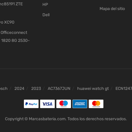
c85191 ZTE
HP
Mapa del sitio
Dell
vo XC90
Officeconnect
 1820 8G 2530-
osch
2024
2023
AC7367JUN
huawei watch gt
ECN124
Copyright © Marcasbateria.com. Todos los derechos reservados.