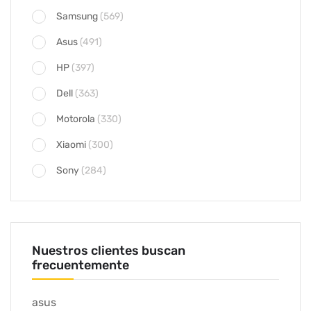
Samsung
(569)
Asus
(491)
HP
(397)
Dell
(363)
Motorola
(330)
Xiaomi
(300)
Sony
(284)
Nuestros clientes buscan
frecuentemente
asus