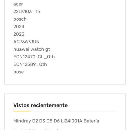
acer
22LK103_Te
bosch
2024
2023
AC7367JUN
huawei watch gt
ECN12470-CL_Oth
ECN12589_Oth
bose
Vistos recientemente
Mindray D2 D3 D5 D6 LI24I001A Batería