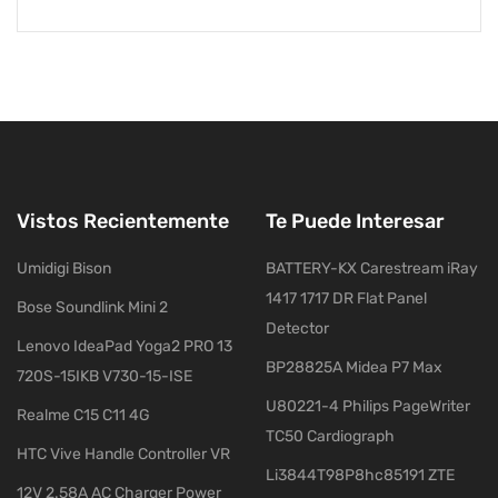
Vistos Recientemente
Te Puede Interesar
Umidigi Bison
BATTERY-KX Carestream iRay
1417 1717 DR Flat Panel
Bose Soundlink Mini 2
Detector
Lenovo IdeaPad Yoga2 PRO 13
BP28825A Midea P7 Max
720S-15IKB V730-15-ISE
U80221-4 Philips PageWriter
Realme C15 C11 4G
TC50 Cardiograph
HTC Vive Handle Controller VR
Li3844T98P8hc85191 ZTE
12V 2.58A AC Charger Power