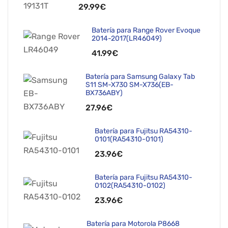
29.99€
Batería para Range Rover Evoque
2014-2017(LR46049)
41.99€
Batería para Samsung Galaxy Tab
S11 SM-X730 SM-X736(EB-
BX736ABY)
27.96€
Batería para Fujitsu RA54310-
0101(RA54310-0101)
23.96€
Batería para Fujitsu RA54310-
0102(RA54310-0102)
23.96€
Batería para Motorola P8668