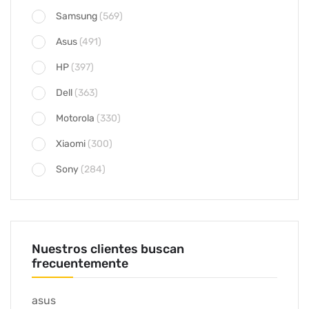
Samsung
(569)
Asus
(491)
HP
(397)
Dell
(363)
Motorola
(330)
Xiaomi
(300)
Sony
(284)
Nuestros clientes buscan
frecuentemente
asus