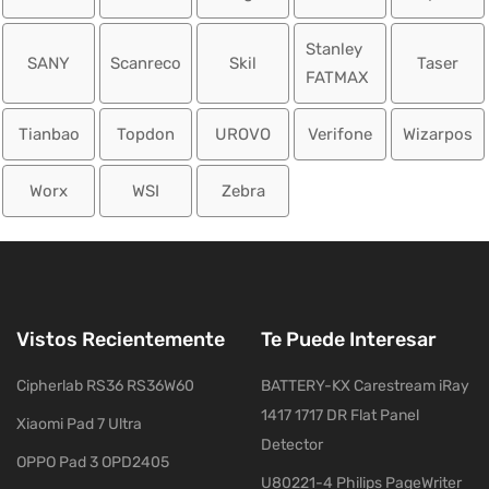
Stanley
SANY
Scanreco
Skil
Taser
FATMAX
Tianbao
Topdon
UROVO
Verifone
Wizarpos
Worx
WSI
Zebra
Vistos Recientemente
Te Puede Interesar
Cipherlab RS36 RS36W60
BATTERY-KX Carestream iRay
1417 1717 DR Flat Panel
Xiaomi Pad 7 Ultra
Detector
OPPO Pad 3 OPD2405
U80221-4 Philips PageWriter