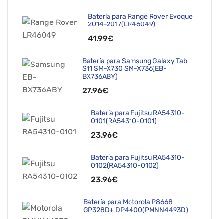
Batería para Range Rover Evoque
2014-2017(LR46049)
41.99€
Batería para Samsung Galaxy Tab
S11 SM-X730 SM-X736(EB-
BX736ABY)
27.96€
Batería para Fujitsu RA54310-
0101(RA54310-0101)
23.96€
Batería para Fujitsu RA54310-
0102(RA54310-0102)
23.96€
Batería para Motorola P8668
GP328D+ DP4400(PMNN4493D)