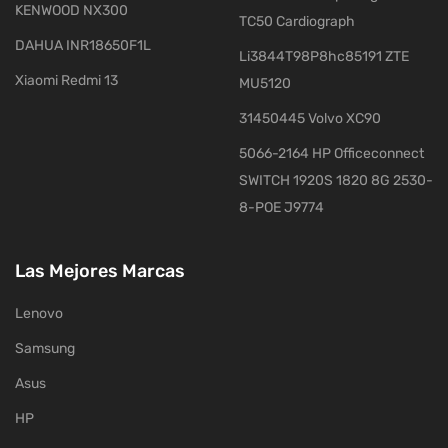
KENWOOD NX300
TC50 Cardiograph
DAHUA INR18650F1L
Li3844T98P8hc85191 ZTE
Xiaomi Redmi 13
MU5120
31450445 Volvo XC90
5066-2164 HP Officeconnect
SWITCH 1920S 1820 8G 2530-
8-POE J9774
Las Mejores Marcas
Lenovo
Samsung
Asus
HP