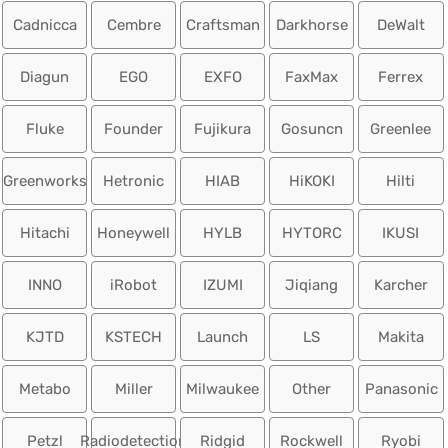
Cadnicca
Cembre
Craftsman
Darkhorse
DeWalt
Diagun
EGO
EXFO
FaxMax
Ferrex
Fluke
Founder
Fujikura
Gosuncn
Greenlee
Greenworks
Hetronic
HIAB
HiKOKI
Hilti
Hitachi
Honeywell
HYLB
HYTORC
IKUSI
INNO
iRobot
IZUMI
Jiqiang
Karcher
KJTD
KSTECH
Launch
LS
Makita
Metabo
Miller
Milwaukee
Other
Panasonic
Petzl
Radiodetection
Ridgid
Rockwell
Ryobi