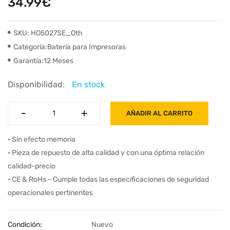
34.99€
SKU: HO5027SE_Oth
Categoría:Batería para Impresoras
Garantía:12 Meses
Disponibilidad:
En stock
-
-
+
+
AÑADIR AL CARRITO
• Sin efecto memoria
• Pieza de repuesto de alta calidad y con una óptima relación
calidad-precio
• CE & RoHs - Cumple todas las especificaciones de seguridad
operacionales pertinentes
Condición:
Nuevo