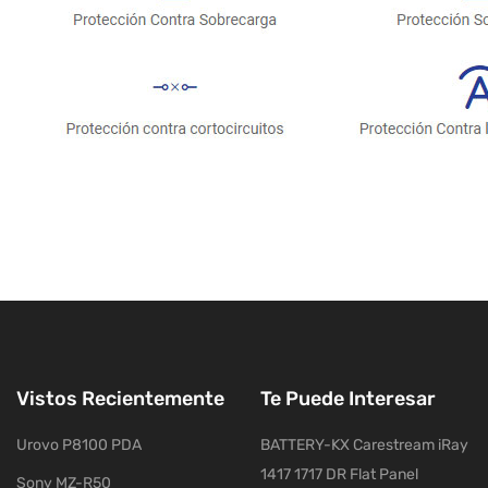
Vistos Recientemente
Te Puede Interesar
Urovo P8100 PDA
BATTERY-KX Carestream iRay
1417 1717 DR Flat Panel
Sony MZ-R50