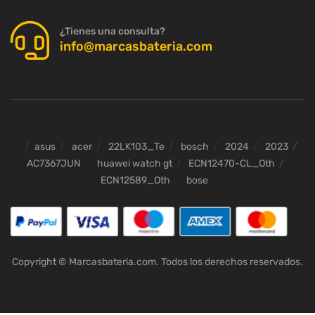
¿Tienes una consulta?
info@marcasbateria.com
asus
acer
22LK103_Te
bosch
2024
2023
AC7367JUN
huawei watch gt
ECN12470-CL_Oth
ECN12589_Oth
bose
Copyright © Marcasbateria.com. Todos los derechos reservados.