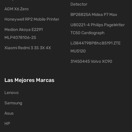
Detector
AGM X6 Zero
BP28825A Midea P7 Max
Honeywell RP2 Mobile Printer
U80221-4 Philips PageWriter
Medion Akoya E2291
TC50 Cardiograph
MLP4078106-2S
Li3844T98P8hc85191 ZTE
Xiaomi Redmi 3 3S 3X 4X
MU5120
31450445 Volvo XC90
Las Mejores Marcas
Lenovo
Samsung
Asus
HP