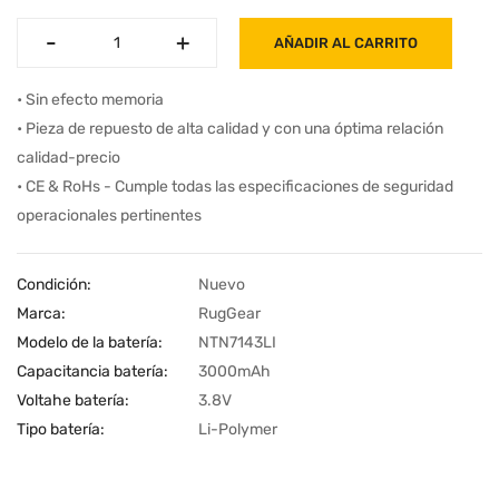
-
-
+
+
AÑADIR AL CARRITO
• Sin efecto memoria
• Pieza de repuesto de alta calidad y con una óptima relación
calidad-precio
• CE & RoHs - Cumple todas las especificaciones de seguridad
operacionales pertinentes
Condición:
Nuevo
Marca:
RugGear
Modelo de la batería:
NTN7143LI
Capacitancia batería:
3000mAh
Voltahe batería:
3.8V
Tipo batería:
Li-Polymer