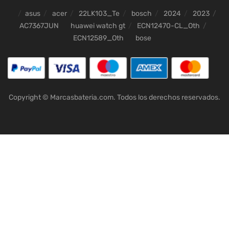
asus
acer
22LK103_Te
bosch
2024
2023
AC7367JUN
huawei watch gt
ECN12470-CL_Oth
ECN12589_Oth
bose
Copyright © Marcasbateria.com. Todos los derechos reservados.