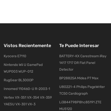
Vistos Recientemente
Te Puede Interesar
Kyocera E7110
BATTERY-KX Carestream iRay
1417 1717 DR Flat Panel
Nintendo Wii U GamePad
Detector
WUP003 WUP-012
BP28825A Midea P7 Max
RugGear BL300OP
U80221-4 Philips PageWriter
Innomed 110460-U R-2003-1
TC50 Cardiograph
Vertex VX-351 VX-354 VX-359
Li3844T98P8hc85191 ZTE
YAESU VX-351 VX-3
MU5120