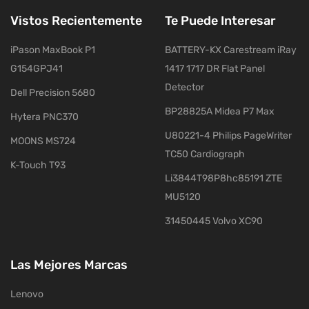
Vistos Recientemente
Te Puede Interesar
iPason MaxBook P1
BATTERY-KX Carestream iRay
G154GPJ41
1417 1717 DR Flat Panel
Detector
Dell Precision 5680
BP28825A Midea P7 Max
Hytera PNC370
U80221-4 Philips PageWriter
MOONS MS724
TC50 Cardiograph
K-Touch T93
Li3844T98P8hc85191 ZTE
MU5120
31450445 Volvo XC90
Las Mejores Marcas
Lenovo