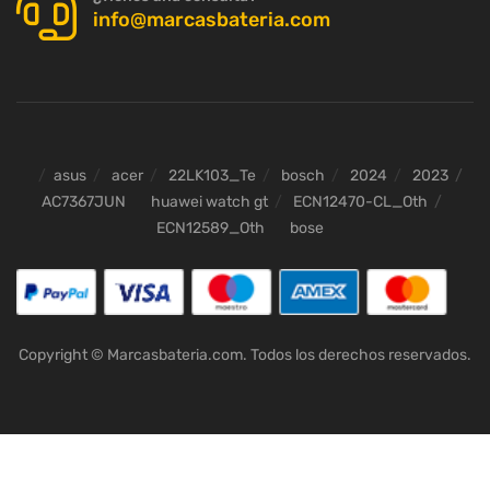
info@marcasbateria.com
asus
acer
22LK103_Te
bosch
2024
2023
AC7367JUN
huawei watch gt
ECN12470-CL_Oth
ECN12589_Oth
bose
Copyright © Marcasbateria.com. Todos los derechos reservados.