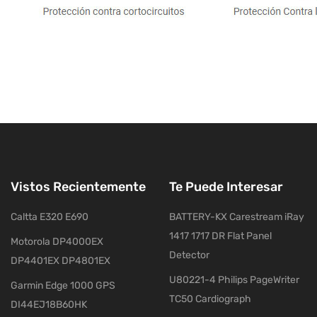
Vistos Recientemente
Te Puede Interesar
Caltta E320 E690
BATTERY-KX Carestream iRay
1417 1717 DR Flat Panel
Motorola DP4000EX
Detector
DP4401EX DP4801EX
U80221-4 Philips PageWriter
Garmin Edge 1000 GPS
TC50 Cardiograph
DI44EJ18B60HK