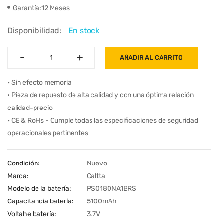
Garantía:12 Meses
Disponibilidad:
En stock
-
-
+
+
AÑADIR AL CARRITO
• Sin efecto memoria
• Pieza de repuesto de alta calidad y con una óptima relación
calidad-precio
• CE & RoHs - Cumple todas las especificaciones de seguridad
operacionales pertinentes
Condición:
Nuevo
Marca:
Caltta
Modelo de la batería:
PS0180NA1BRS
Capacitancia batería:
5100mAh
Voltahe batería:
3.7V