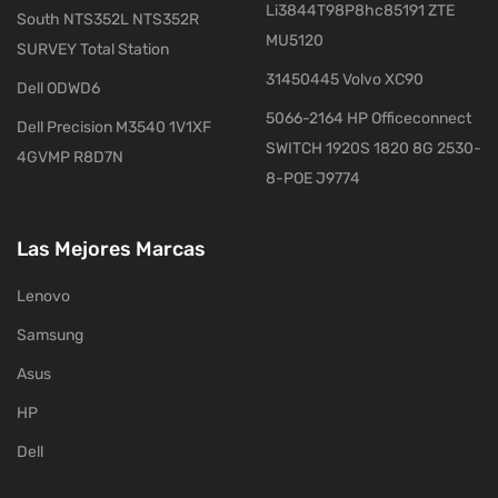
Li3844T98P8hc85191 ZTE
South NTS352L NTS352R
MU5120
SURVEY Total Station
31450445 Volvo XC90
Dell ODWD6
5066-2164 HP Officeconnect
Dell Precision M3540 1V1XF
SWITCH 1920S 1820 8G 2530-
4GVMP R8D7N
8-POE J9774
Las Mejores Marcas
Lenovo
Samsung
Asus
HP
Dell