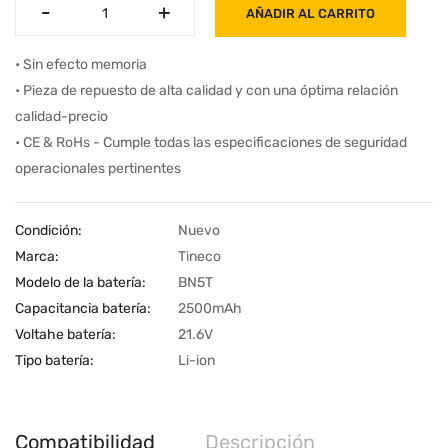
-
-
+
+
AÑADIR AL CARRITO
• Sin efecto memoria
• Pieza de repuesto de alta calidad y con una óptima relación
calidad-precio
• CE & RoHs - Cumple todas las especificaciones de seguridad
operacionales pertinentes
Condición:
Nuevo
Marca:
Tineco
Modelo de la batería:
BN5T
Capacitancia batería:
2500mAh
Voltahe batería:
21.6V
Tipo batería:
Li-ion
Compatibilidad
Descripción