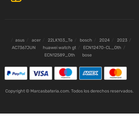
asus
acer
22LK103_Te
bosch
2024
2023
AC7367JUN
huawei watch gt
ECN12470-CL_Oth
ECN12589_Oth
bose
Copyright © Marcasbateria.com. Todos los derechos reservados.