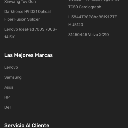
Xinwang Toy Gun
TC50 Cardiograph
Darkhorse H9 D21 Optical
Li3844T98P8hc85191 ZTE
Fiber Fusion Splicer
MU5120
Lenovo IdeaPad 700S 700S-
31450445 Volvo XC90
14ISK
Las Mejores Marcas
Lenovo
Samsung
Asus
HP
Dell
Servicio Al Cliente