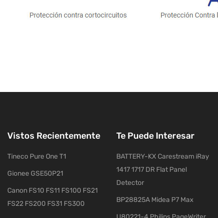
Vistos Recientemente
Te Puede Interesar
Tineco Pure One T1
BATTERY-KX Carestream iRay
1417 1717 DR Flat Panel
Gionee GSE50P21
Detector
Canon FS10 FS11 FS100 FS21
BP28825A Midea P7 Max
FS22 FS200 FS31 FS300
U80221-4 Philips PageWriter