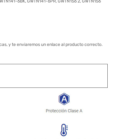
GWTN141-6BK, GWTN141-6PR, GWTN156 2, GWTN156
cas, y te enviaremos un enlace al producto correcto.