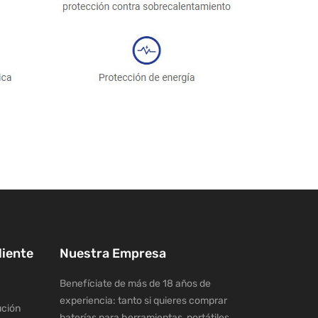
liente
Nuestra Empresa
Benefíciate de más de 18 años de
experiencia: tanto si quieres comprar
ución
baterías para herramientas, portátiles