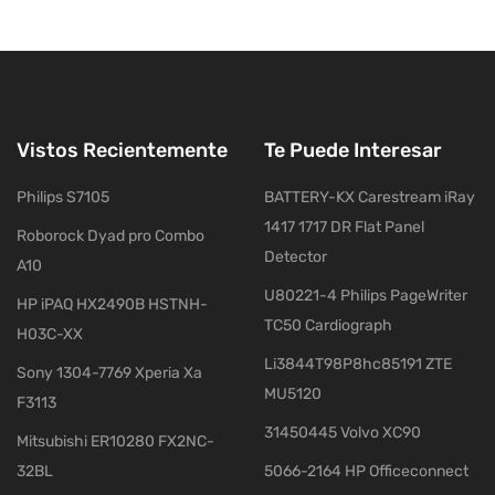
Vistos Recientemente
Te Puede Interesar
Philips S7105
BATTERY-KX Carestream iRay
1417 1717 DR Flat Panel
Roborock Dyad pro Combo
Detector
A10
U80221-4 Philips PageWriter
HP iPAQ HX2490B HSTNH-
TC50 Cardiograph
H03C-XX
Li3844T98P8hc85191 ZTE
Sony 1304-7769 Xperia Xa
MU5120
F3113
31450445 Volvo XC90
Mitsubishi ER10280 FX2NC-
32BL
5066-2164 HP Officeconnect