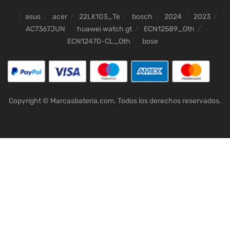
asus
acer
22LK103_Te
bosch
2024
2023
AC7367JUN
huawei watch gt
ECN12589_Oth
ECN12470-CL_Oth
bose
Copyright © Marcasbateria.com. Todos los derechos reservados.