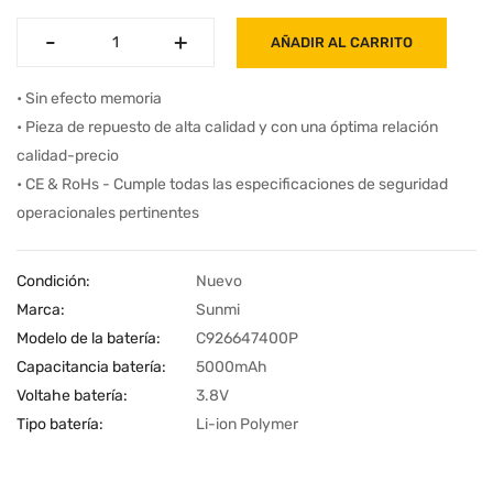
-
-
+
+
AÑADIR AL CARRITO
• Sin efecto memoria
• Pieza de repuesto de alta calidad y con una óptima relación
calidad-precio
• CE & RoHs - Cumple todas las especificaciones de seguridad
operacionales pertinentes
Condición:
Nuevo
Marca:
Sunmi
Modelo de la batería:
C926647400P
Capacitancia batería:
5000mAh
Voltahe batería:
3.8V
Tipo batería:
Li-ion Polymer