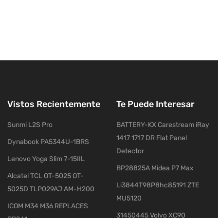
Vistos Recientemente
Te Puede Interesar
Sunmi L2S Pro
BATTERY-KX Carestream iRay
1417 1717 DR Flat Panel
Dynabook PA5344U-1BRS
Detector
Lenovo Yoga Slim 7-15IIL
BP28825A Midea P7 Max
Alcatel TCL OT-5025 OT-
Li3844T98P8hc85191 ZTE
5025D TLP029AJ AM-H200
MU5120
ICOM M34 M36 REPLACES
31450445 Volvo XC90