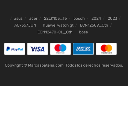
asus
acer
22LK103_Te
bosch
2024
2023
AC7367JUN
huawei watch gt
ECN12589_Oth
ECN12470-CL_Oth
bose
Copyright © Marcasbateria.com. Todos los derechos reservados.