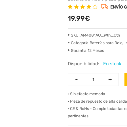
19.99€
SKU: AM4081AU_Wth_Oth
Categoría:Baterías para Reloj I
Garantía:12 Meses
Disponibilidad:
En stock
-
-
+
+
• Sin efecto memoria
• Pieza de repuesto de alta calid
• CE & RoHs - Cumple todas las 
pertinentes