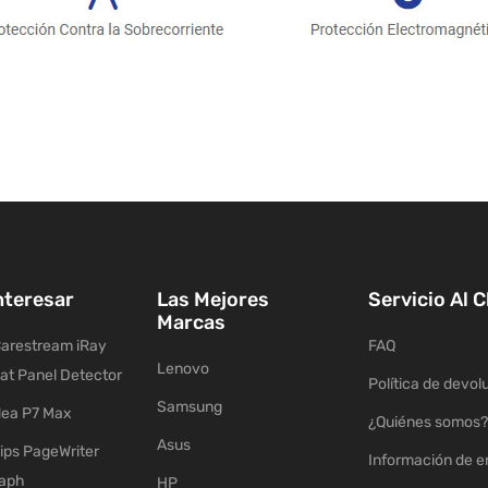
nteresar
Las Mejores
Servicio Al C
Marcas
arestream iRay
FAQ
Lenovo
lat Panel Detector
Política de devol
Samsung
ea P7 Max
¿Quiénes somos?
Asus
ips PageWriter
Información de e
raph
HP