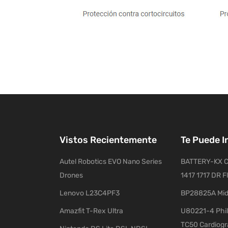
Vistos Recientemente
Te Puede I
Autel Robotics EVO Nano Series
BATTERY-KX C
Drones
1417 1717 DR F
Lenovo L23C4PF3
BP28825A Mid
Amazfit T-Rex Ultra
U80221-4 Phil
TC50 Cardiog