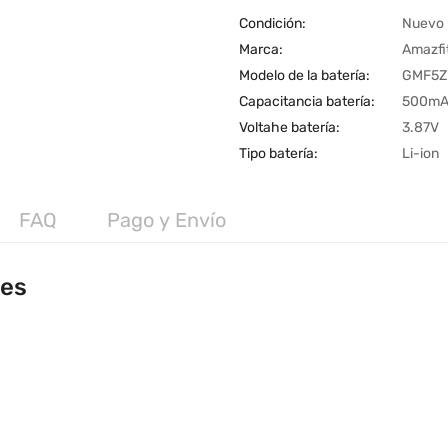
Condición:
Nuevo
Marca:
Amazfi
Modelo de la batería:
GMF5Z
Capacitancia batería:
500m
Voltahe batería:
3.87V
Tipo batería:
Li-ion
FAQ
Pago y Envío
les