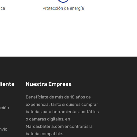
liente
Nuestra Empresa
Benefíciate de más de 18 años de
experiencia: tanto si quieres comprar
ución
baterías para herramientas, portátiles
o cámaras digitales, en
Marcasbateria.com encontrarás la
nvío
batería compatible.