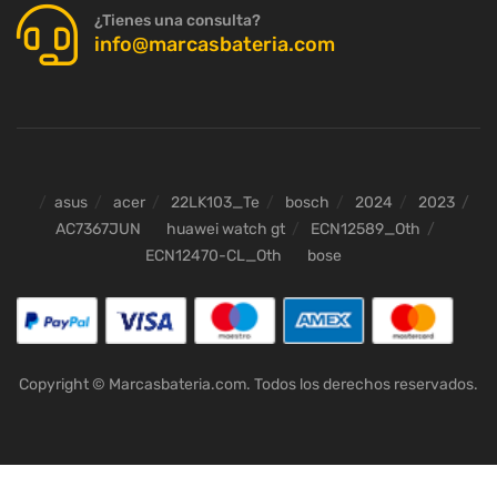
¿Tienes una consulta?
info@marcasbateria.com
asus
acer
22LK103_Te
bosch
2024
2023
AC7367JUN
huawei watch gt
ECN12589_Oth
ECN12470-CL_Oth
bose
Copyright © Marcasbateria.com. Todos los derechos reservados.