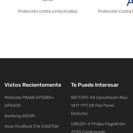
Vistos Recientemente
Te Puede Interesar
Motorola P8668 GP328D+
BATTERY-KX Carestream iRay
DP4400
1417 1717 DR Flat Panel
Detector
Baofeng AS53M
U80221-4 Philips PageWriter
Asus VivoBook S16 S3607QA
TC50 Cardiograph