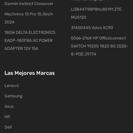
Garmin Instinct Crossover
Li3844T98P8hc85191 ZTE
Mechrevo 15 Pro 15.3inch
MU5120
2024
31450445 Volvo XC90
180W DELTA ELECTRONICS
5066-2164 HP Officeconnect
EADP-180FBA AC POWER
SWITCH 1920S 1820 8G 2530-
ADAPTER 12V 15A
8-POE J9774
Las Mejores Marcas
Lenovo
Samsung
Asus
HP
Dell