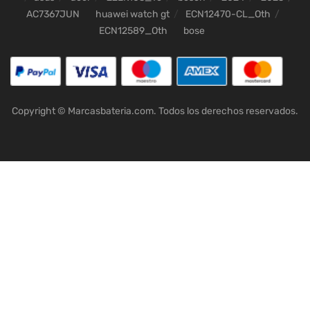
AC7367JUN
huawei watch gt
ECN12470-CL_Oth
ECN12589_Oth
bose
Copyright © Marcasbateria.com. Todos los derechos reservados.