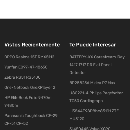
Vistos Recientemente
Te Puede Interesar
OPPO Realme 15T RMX5112
BATTERY-KX Carestream iRay
1417 1717 DR Flat Panel
Yunfan E097-47-18650
Detector
Zebra RS51 RS5100
BP28825A Midea P7 Max
One-Netbook OneXPlayer 2
U80221-4 Philips PageWriter
HP EliteBook Folio 9470m
TC50 Cardiograph
9480m
Li3844T98P8hc85191 ZTE
Panasonic Toughbook CF-29
MU5120
CF-51 CF-52
31450445 Volvo XC90