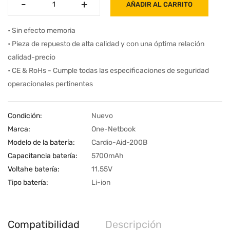
-
-
+
+
AÑADIR AL CARRITO
• Sin efecto memoria
• Pieza de repuesto de alta calidad y con una óptima relación
calidad-precio
• CE & RoHs - Cumple todas las especificaciones de seguridad
operacionales pertinentes
Condición:
Nuevo
Marca:
One-Netbook
Modelo de la batería:
Cardio-Aid-200B
Capacitancia batería:
5700mAh
Voltahe batería:
11.55V
Tipo batería:
Li-ion
Compatibilidad
Descripción