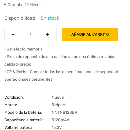
Garantía:12 Meses
Disponibilidad:
En stock
-
-
+
+
AÑADIR AL CARRITO
• Sin efecto memoria
• Pieza de repuesto de alta calidad y con una óptima relación
calidad-precio
• CE & RoHs - Cumple todas las especificaciones de seguridad
operacionales pertinentes
Condición:
Nuevo
Marca:
Rtdpart
Modelo de la batería:
NNTN8128BR
Capacitancia batería:
5120mAh
Voltahe batería:
15.2V