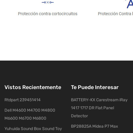
Vistos Recientemente
Te Puede Interesar
Rtdpart 239451414
BATTERY-KX Carestream iRay
1417 1717 DR Flat Panel
Dell M4600 M4700 M4800
Detector
M6600 M6700 M6800
BP28825A Midea P7 Max
Yuhuida Sound Box Sound Toy