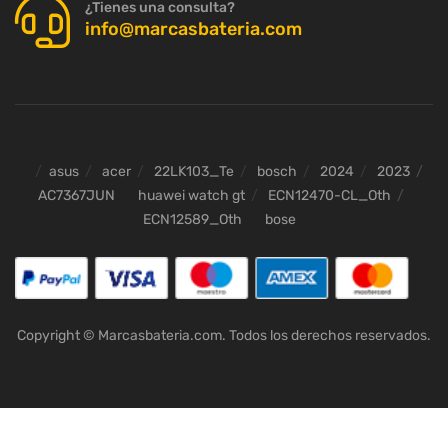
¿Tienes una consulta?
info@marcasbateria.com
asus
acer
22LK103_Te
bosch
2024
2023
AC7367JUN
huawei watch gt
ECN12470-CL_Oth
ECN12589_Oth
bose
Copyright © Marcasbateria.com. Todos los derechos reservados.