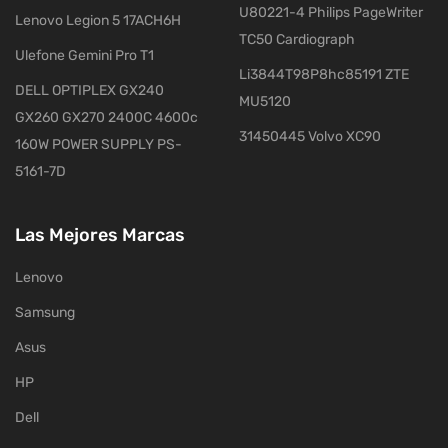
U80221-4 Philips PageWriter
Lenovo Legion 5 17ACH6H
TC50 Cardiograph
Ulefone Gemini Pro T1
Li3844T98P8hc85191 ZTE
DELL OPTIPLEX GX240
MU5120
GX260 GX270 2400C 4600c
31450445 Volvo XC90
160W POWER SUPPLY PS-
5161-7D
Las Mejores Marcas
Lenovo
Samsung
Asus
HP
Dell