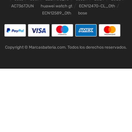
AC7367JUN
huawei watch gt
ECN12470-CL_Oth
ECN12589_Oth
bose
Copyright © Marcasbateria.com. Todos los derechos reservados.