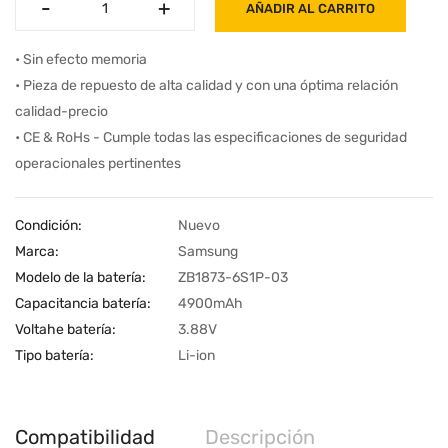
-
-
+
+
AÑADIR AL CARRITO
• Sin efecto memoria
• Pieza de repuesto de alta calidad y con una óptima relación
calidad-precio
• CE & RoHs - Cumple todas las especificaciones de seguridad
operacionales pertinentes
Condición:
Nuevo
Marca:
Samsung
Modelo de la batería:
ZB1873-6S1P-03
Capacitancia batería:
4900mAh
Voltahe batería:
3.88V
Tipo batería:
Li-ion
Compatibilidad
Descripción