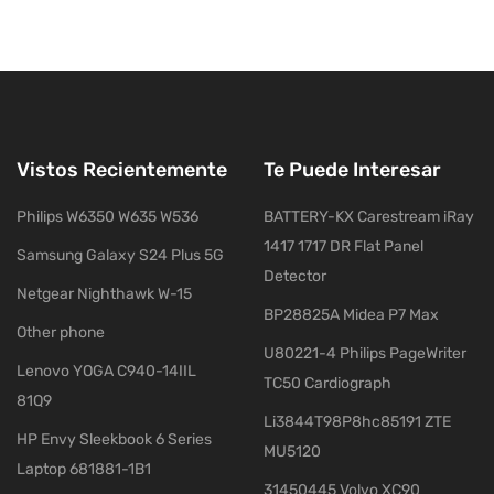
Vistos Recientemente
Te Puede Interesar
Philips W6350 W635 W536
BATTERY-KX Carestream iRay
1417 1717 DR Flat Panel
Samsung Galaxy S24 Plus 5G
Detector
Netgear Nighthawk W-15
BP28825A Midea P7 Max
Other phone
U80221-4 Philips PageWriter
Lenovo YOGA C940-14IIL
TC50 Cardiograph
81Q9
Li3844T98P8hc85191 ZTE
HP Envy Sleekbook 6 Series
MU5120
Laptop 681881-1B1
31450445 Volvo XC90